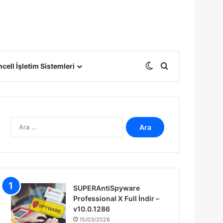
Dış görünümü deği
Arama yap ...
cell İşletim Sistemleri
A
r
a
m
a
:
SUPERAntiSpyware
Professional X Full İndir –
v10.0.1286
15/03/2026