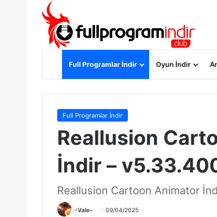
Anasayfa
Full Programlar İndir
Oyun İndir
An
Full Programlar İndir
Reallusion Cart
İndir – v5.33.400
Reallusion Cartoon Animator İndi
-Vale-
09/04/2025