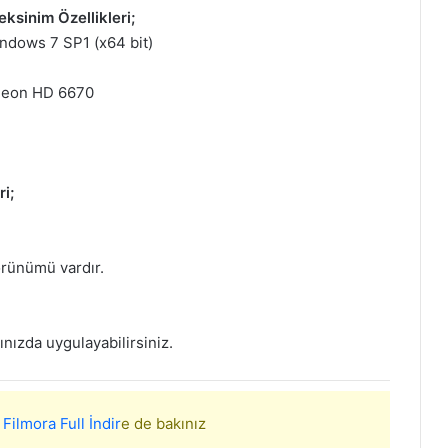
ksinim Özellikleri;
ndows 7 SP1 (x64 bit)
adeon HD 6670
i;
örünümü vardır.
ınızda uygulayabilirsiniz.
ilmora Full İndir
e de bakınız