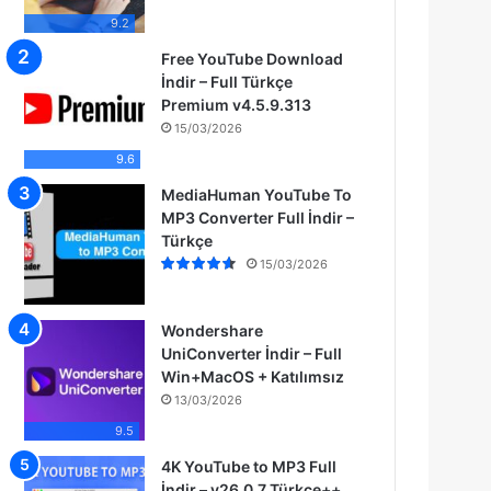
9.2
Free YouTube Download
İndir – Full Türkçe
Premium v4.5.9.313
15/03/2026
9.6
MediaHuman YouTube To
MP3 Converter Full İndir –
Türkçe
15/03/2026
Wondershare
UniConverter İndir – Full
Win+MacOS + Katılımsız
13/03/2026
9.5
4K YouTube to MP3 Full
İndir – v26.0.7 Türkçe++