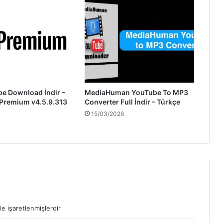
be Download İndir –
MediaHuman YouTube To MP3
 Premium v4.5.9.313
Converter Full İndir – Türkçe
15/03/2026
le işaretlenmişlerdir