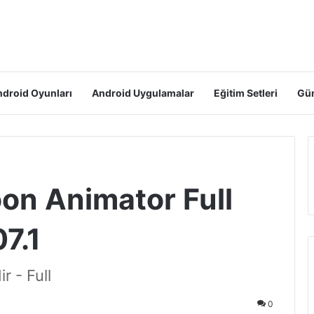
droid Oyunları
Android Uygulamalar
Eğitim Setleri
Gün
oon Animator Full
7.1
r - Full
0