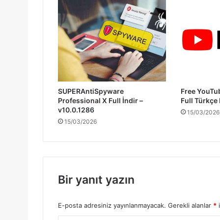
SUPERAntiSpyware
Free YouTu
Professional X Full İndir –
Full Türkçe
v10.0.1286
15/03/2026
15/03/2026
Bir yanıt yazın
E-posta adresiniz yayınlanmayacak.
Gerekli alanlar
*
i