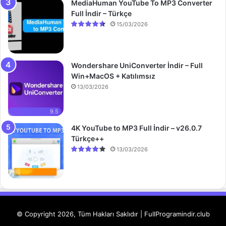
MediaHuman YouTube To MP3 Converter
Full İndir – Türkçe
15/03/2026
Wondershare UniConverter İndir – Full
Win+MacOS + Katılımsız
13/03/2026
9.5
4K YouTube to MP3 Full İndir – v26.0.7
Türkçe++
13/03/2026
© Copyright 2026, Tüm Hakları Saklıdır | FullProgramindir.club