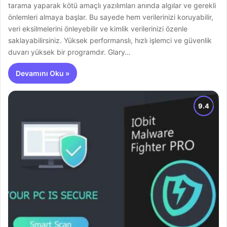
tarama yaparak kötü amaçlı yazılımları anında algılar ve gerekli
önlemleri almaya başlar. Bu sayede hem verilerinizi koruyabilir,
veri eksilmelerini önleyebilir ve kimlik verilerinizi özenle
saklayabilirsiniz. Yüksek performanslı, hızlı işlemci ve güvenlik
duvarı yüksek bir programdır. Glary…
Devamını Oku »