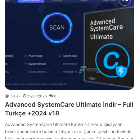
-Vale-
21/01/2026
0
Advanced SystemCare Ultimate İndir – Full
Türkçe +2024 v18
Advanced SystemCare Ultimate Katılımsız Her bilgisayarın
belirli dönemlerde bakıma ihtiyacı olur. Çünkü çeşitli nedenlerle
bilgisayar performansını kaybetmeye başlar. Advanced System