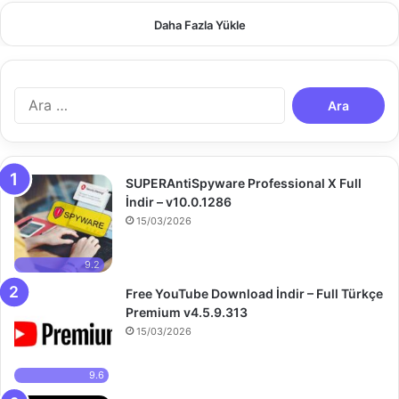
Daha Fazla Yükle
A
r
a
m
a
SUPERAntiSpyware Professional X Full
:
İndir – v10.0.1286
15/03/2026
9.2
Free YouTube Download İndir – Full Türkçe
Premium v4.5.9.313
15/03/2026
9.6