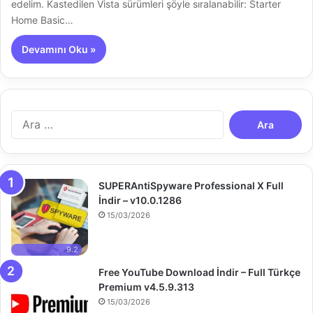
edelim. Kastedilen Vista sürümleri şöyle sıralanabilir: Starter
Home Basic…
Devamını Oku »
A
r
a
m
a
SUPERAntiSpyware Professional X Full
:
İndir – v10.0.1286
15/03/2026
9.2
Free YouTube Download İndir – Full Türkçe
Premium v4.5.9.313
15/03/2026