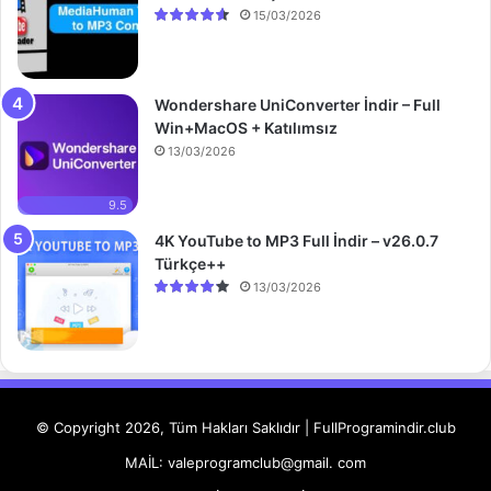
15/03/2026
Wondershare UniConverter İndir – Full
Win+MacOS + Katılımsız
13/03/2026
9.5
4K YouTube to MP3 Full İndir – v26.0.7
Türkçe++
13/03/2026
© Copyright 2026, Tüm Hakları Saklıdır | FullProgramindir.club
MAİL: valeprogramclub@gmail. com