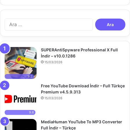
A
r
a
m
a
SUPERAntiSpyware Professional X Full
:
İndir – v10.0.1286
15/03/2026
9.2
Free YouTube Download İndir – Full Türkçe
Premium v4.5.9.313
15/03/2026
9.6
MediaHuman YouTube To MP3 Converter
Full İndir – Türkçe