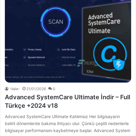
-Vale-
21/01/2026
0
Advanced SystemCare Ultimate İndir – Full
Türkçe +2024 v18
Advanced SystemCare Ultimate Katılımsız Her bilgisayarın
belirli dönemlerde bakıma ihtiyacı olur. Çünkü çeşitli nedenlerle
bilgisayar performansını kaybetmeye başlar. Advanced System