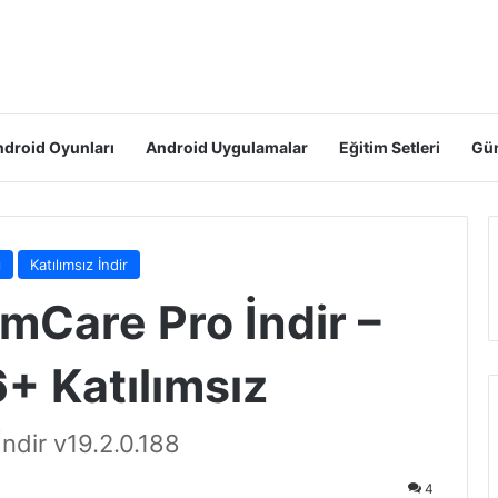
droid Oyunları
Android Uygulamalar
Eğitim Setleri
Gün
ı
Katılımsız İndir
Care Pro İndir –
+ Katılımsız
ndir v19.2.0.188
4