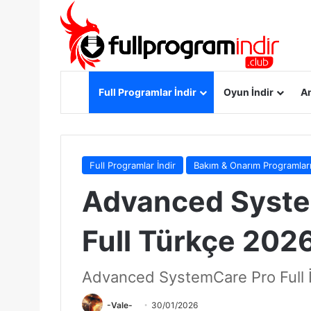
Anasayfa
Full Programlar İndir
Oyun İndir
An
Full Programlar İndir
Bakım & Onarım Programlar
Advanced System
Full Türkçe 2026
Advanced SystemCare Pro Full İ
-Vale-
30/01/2026