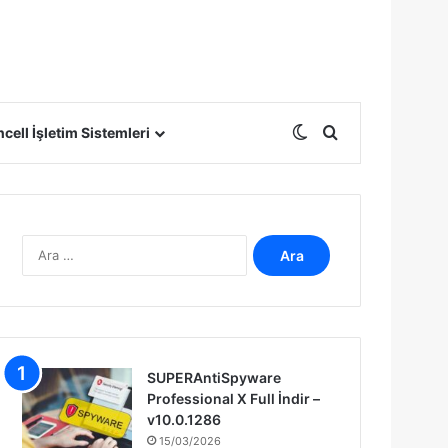
Dış görünümü deği
Arama yap ...
cell İşletim Sistemleri
A
r
a
m
a
:
SUPERAntiSpyware
Professional X Full İndir –
v10.0.1286
15/03/2026