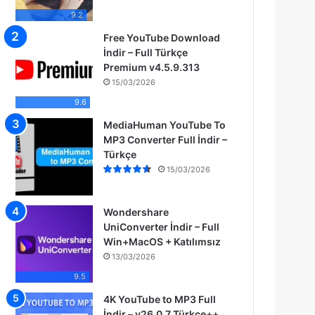
9.2
Free YouTube Download
İndir – Full Türkçe
Premium v4.5.9.313
15/03/2026
9.6
MediaHuman YouTube To
MP3 Converter Full İndir –
Türkçe
15/03/2026
Wondershare
UniConverter İndir – Full
Win+MacOS + Katılımsız
13/03/2026
9.5
4K YouTube to MP3 Full
İndir – v26.0.7 Türkçe++