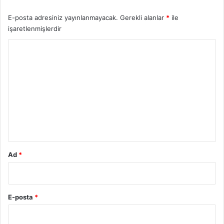
E-posta adresiniz yayınlanmayacak.
Gerekli alanlar
*
ile
işaretlenmişlerdir
Y
o
r
u
m
*
Ad
*
E-posta
*