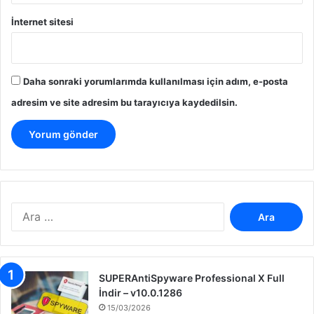
İnternet sitesi
Daha sonraki yorumlarımda kullanılması için adım, e-posta
adresim ve site adresim bu tarayıcıya kaydedilsin.
A
r
a
m
a
SUPERAntiSpyware Professional X Full
:
İndir – v10.0.1286
15/03/2026