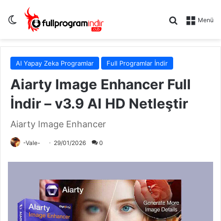
Dış görünümü değiştir
Arama yap .
Menü
AI Yapay Zeka Programlar
Full Programlar İndir
Aiarty Image Enhancer Full
İndir – v3.9 AI HD Netleştir
Aiarty Image Enhancer
-Vale-
29/01/2026
0