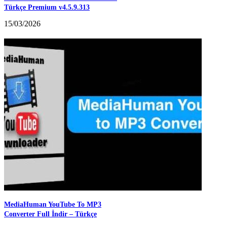
Türkçe Premium v4.5.9.313
15/03/2026
MediaHuman YouTube To MP3
Converter Full İndir – Türkçe