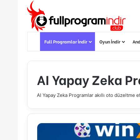
Anasayfa
Full Programlar İndir
Oyun İndir
And
AI Yapay Zeka P
AI Yapay Zeka Programlar akıllı oto düzeltme e