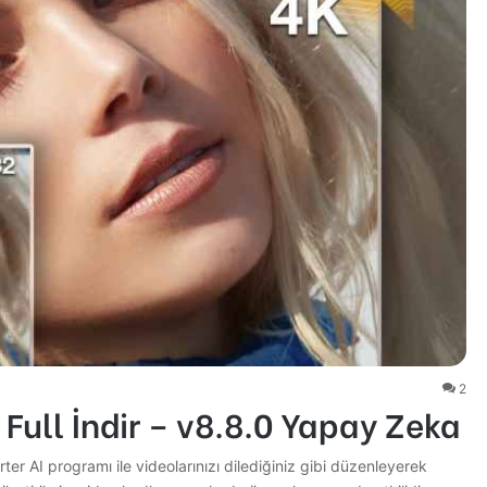
2
Full İndir – v8.8.0 Yapay Zeka
er AI programı ile videolarınızı dilediğiniz gibi düzenleyerek