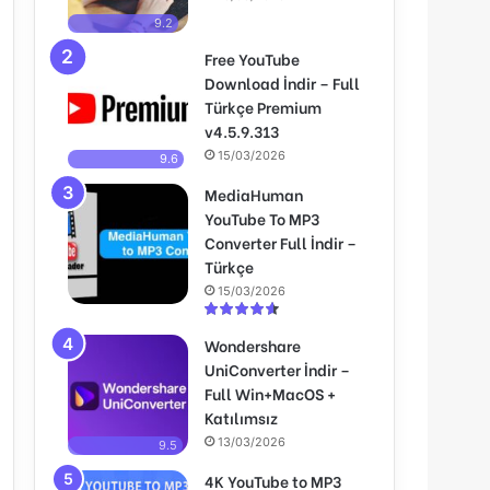
9.2
Free YouTube
Download İndir – Full
Türkçe Premium
v4.5.9.313
15/03/2026
9.6
MediaHuman
YouTube To MP3
Converter Full İndir –
Türkçe
15/03/2026
Wondershare
UniConverter İndir –
Full Win+MacOS +
Katılımsız
13/03/2026
9.5
4K YouTube to MP3