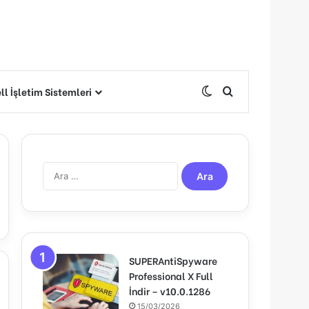
l İşletim Sistemleri
Dış görünümü deği
Arama yap ...
A
r
a
m
a
:
SUPERAntiSpyware
Professional X Full
İndir – v10.0.1286
15/03/2026