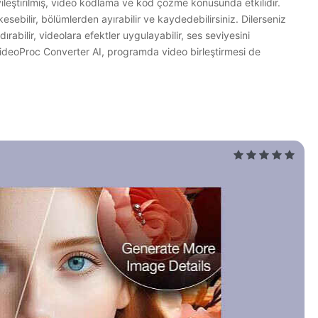
leştirilmiş, video kodlama ve kod çözme konusunda etkilidir.
sebilir, bölümlerden ayırabilir ve kaydedebilirsiniz. Dilerseniz
ırabilir, videolara efektler uygulayabilir, ses seviyesini
 VideoProc Converter AI, programda video birleştirmesi de