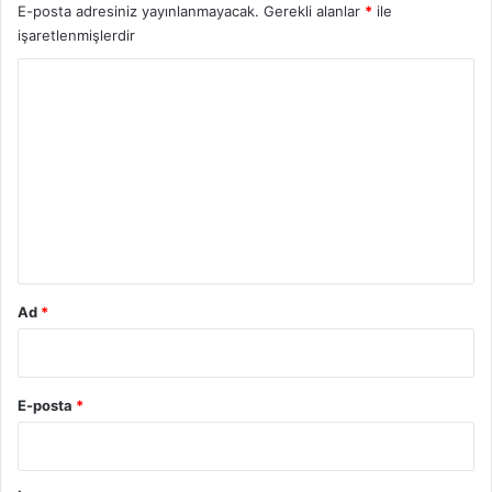
E-posta adresiniz yayınlanmayacak.
Gerekli alanlar
*
ile
işaretlenmişlerdir
Y
o
r
u
m
*
Ad
*
E-posta
*