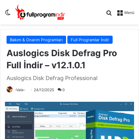
Dış görünümü değiştir
Arama yap .
Menü
Bakım & Onarım Programları
Full Programlar İndir
Auslogics Disk Defrag Pro
Full İndir – v12.1.0.1
Auslogics Disk Defrag Professional
-Vale-
24/12/2025
0