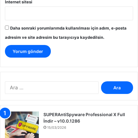
İnternet sitesi
Daha sonraki yorumlarımda kullanılması için adım, e-posta
adresim ve site adresim bu tarayıcıya kaydedilsin.
A
r
a
m
a
SUPERAntiSpyware Professional X Full
:
İndir – v10.0.1286
15/03/2026