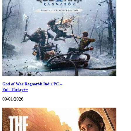
God of War Ragnarök İndir PC –
Full Türkçe++
09/01/2026