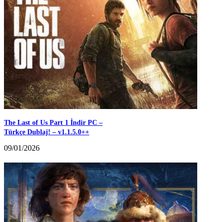
The Last of Us Part 1 İndir PC –
Türkçe Dublaj! – v1.1.5.0++
09/01/2026