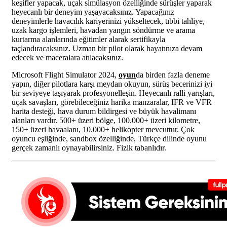
keşifler yapacak, uçak simülasyon özelliğinde sürüşler yaparak
heyecanlı bir deneyim yaşayacaksınız. Yapacağınız
deneyimlerle havacılık kariyerinizi yükseltecek, tıbbi tahliye,
uzak kargo işlemleri, havadan yangın söndürme ve arama
kurtarma alanlarında eğitimler alarak sertifikayla
taçlandıracaksınız. Uzman bir pilot olarak hayatınıza devam
edecek ve maceralara atılacaksınız.
Microsoft Flight Simulator 2024,
oyun
da birden fazla deneme
yapın, diğer pilotlara karşı meydan okuyun, sürüş becerinizi iyi
bir seviyeye taşıyarak profesyonelleşin. Heyecanlı ralli yarışları,
uçak savaşları, görebileceğiniz harika manzaralar, IFR ve VFR
harita desteği, hava durum bildirgesi ve büyük havalimanı
alanları vardır. 500+ üzeri bölge, 100.000+ üzeri kilometre,
150+ üzeri havaalanı, 10.000+ helikopter mevcuttur. Çok
oyuncu eşliğinde, sandbox özelliğinde, Türkçe dilinde oyunu
gerçek zamanlı oynayabilirsiniz. Fizik tabanlıdır.