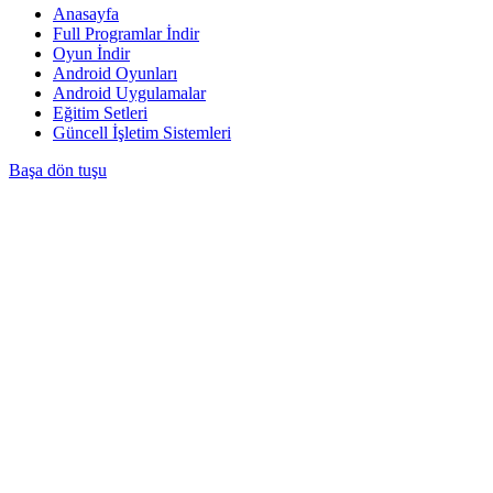
Anasayfa
Full Programlar İndir
Oyun İndir
Android Oyunları
Android Uygulamalar
Eğitim Setleri
Güncell İşletim Sistemleri
Başa dön tuşu