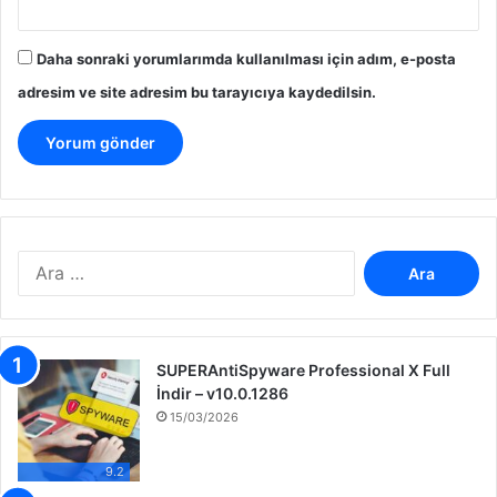
Daha sonraki yorumlarımda kullanılması için adım, e-posta
adresim ve site adresim bu tarayıcıya kaydedilsin.
A
r
a
m
a
SUPERAntiSpyware Professional X Full
:
İndir – v10.0.1286
15/03/2026
9.2