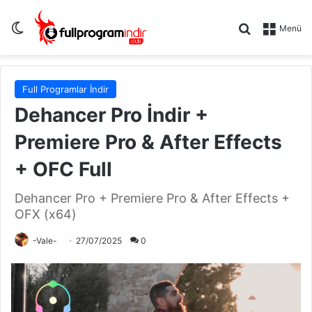
Dış görünümü değiştir
Arama yap .
Menü
Full Programlar İndir
Dehancer Pro İndir +
Premiere Pro & After Effects
+ OFC Full
Dehancer Pro + Premiere Pro & After Effects +
OFX (x64)
-Vale-
27/07/2025
0