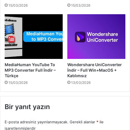
15/03/2026
15/03/2026
MediaHuman YouTube To
Wondershare UniConverter
MP3 Converter Full İndir –
İndir – Full Win+MacOS +
Türkçe
Katılımsız
15/03/2026
13/03/2026
Bir yanıt yazın
E-posta adresiniz yayınlanmayacak.
Gerekli alanlar
*
ile
işaretlenmişlerdir