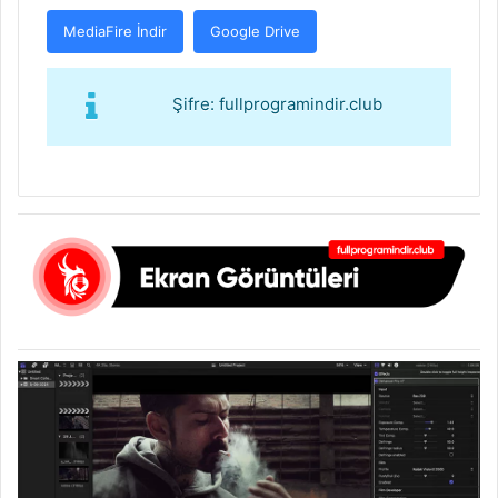
MediaFire İndir
Google Drive
Şifre: fullprogramindir.club