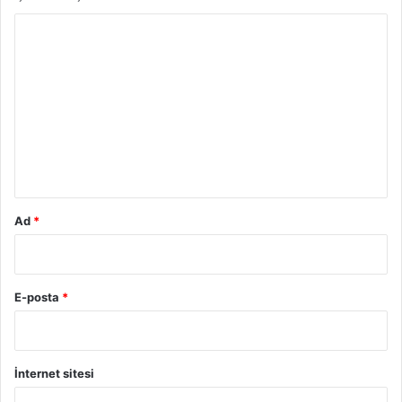
Y
o
r
u
m
*
Ad
*
E-posta
*
İnternet sitesi