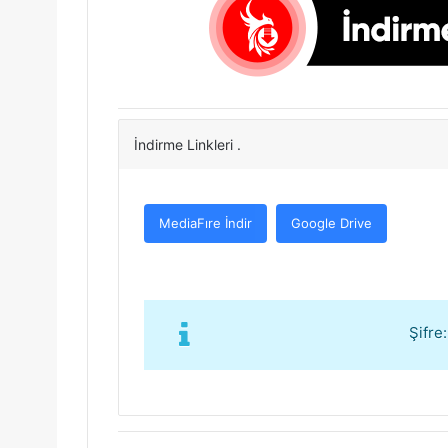
İndirme Linkleri .
MediaFıre İndir
Google Drive
Şifre