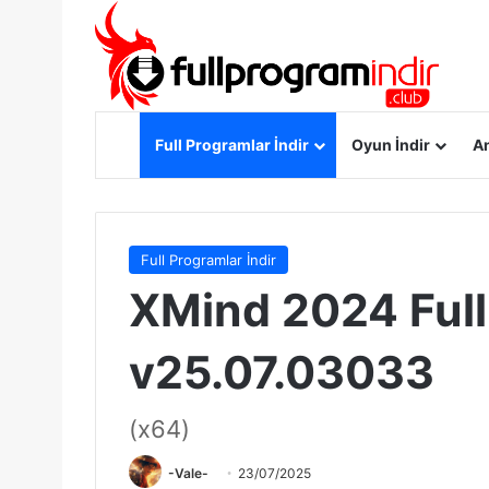
Anasayfa
Full Programlar İndir
Oyun İndir
An
Full Programlar İndir
XMind 2024 Full 
v25.07.03033
(x64)
-Vale-
23/07/2025