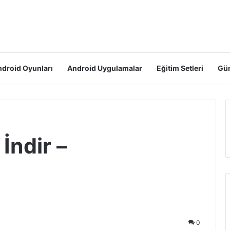
droid Oyunları
Android Uygulamalar
Eğitim Setleri
Gün
İndir –
0