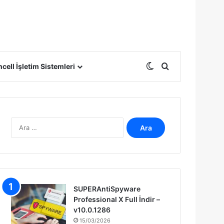
Dış görünümü deği
Arama yap ...
cell İşletim Sistemleri
A
r
a
m
a
:
SUPERAntiSpyware
Professional X Full İndir –
v10.0.1286
15/03/2026