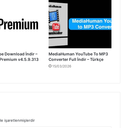
be Download İndir –
MediaHuman YouTube To MP3
 Premium v4.5.9.313
Converter Full İndir – Türkçe
15/03/2026
le işaretlenmişlerdir