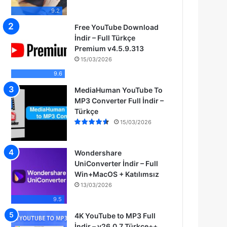
9.2
Free YouTube Download
İndir – Full Türkçe
Premium v4.5.9.313
15/03/2026
9.6
MediaHuman YouTube To
MP3 Converter Full İndir –
Türkçe
15/03/2026
Wondershare
UniConverter İndir – Full
Win+MacOS + Katılımsız
13/03/2026
9.5
4K YouTube to MP3 Full
İndir – v26.0.7 Türkçe++