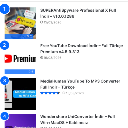
m
a
SUPERAntiSpyware Professional X Full
:
İndir – v10.0.1286
15/03/2026
9.2
Free YouTube Download İndir – Full Türkçe
Premium v4.5.9.313
15/03/2026
9.6
MediaHuman YouTube To MP3 Converter
Full İndir – Türkçe
15/03/2026
Wondershare UniConverter İndir – Full
Win+MacOS + Katılımsız