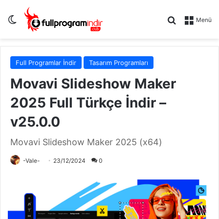
Dış görünümü değiştir
Arama yap .
Menü
Full Programlar İndir
Tasarım Programları
Movavi Slideshow Maker
2025 Full Türkçe İndir –
v25.0.0
Movavi Slideshow Maker 2025 (x64)
-Vale-
23/12/2024
0