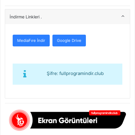
İndirme Linkleri .
MediaFıre İndir
Google Drive
Şifre: fullprogramindir.club