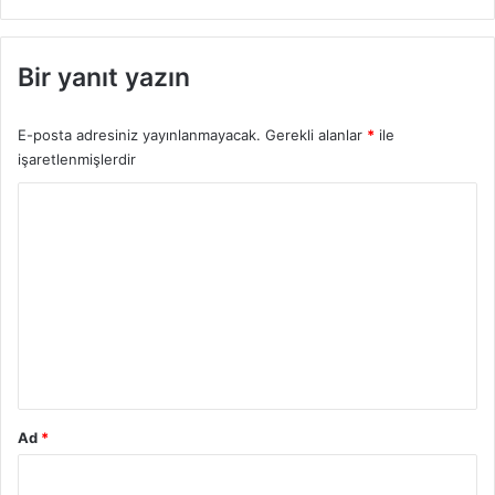
Bir yanıt yazın
E-posta adresiniz yayınlanmayacak.
Gerekli alanlar
*
ile
işaretlenmişlerdir
Y
o
r
u
m
*
Ad
*