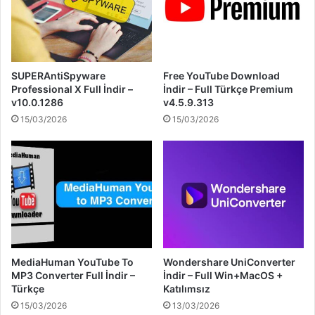
SUPERAntiSpyware
Free YouTube Download
Professional X Full İndir –
İndir – Full Türkçe Premium
v10.0.1286
v4.5.9.313
15/03/2026
15/03/2026
MediaHuman YouTube To
Wondershare UniConverter
MP3 Converter Full İndir –
İndir – Full Win+MacOS +
Türkçe
Katılımsız
15/03/2026
13/03/2026