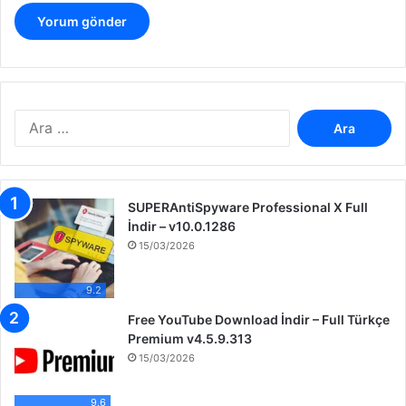
A
r
a
m
a
SUPERAntiSpyware Professional X Full
:
İndir – v10.0.1286
15/03/2026
9.2
Free YouTube Download İndir – Full Türkçe
Premium v4.5.9.313
15/03/2026
9.6