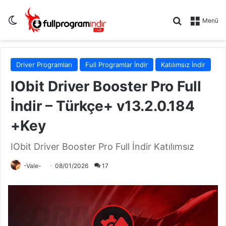
Dış görünümü değiştir
Arama yap .
Menü
Driver Programları
Full Programlar İndir
Katılımsız İndir
IObit Driver Booster Pro Full
İndir – Türkçe+ v13.2.0.184
+Key
IObit Driver Booster Pro Full İndir Katılımsız
-Vale-
08/01/2026
17