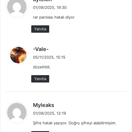
e
01/09/2025, 19:30
d
rar parolası hatalı diyor
i
k
Yanıtla
i
:
d
-Vale-
e
05/11/2025, 15:15
d
düzeltildi.
i
k
Yanıtla
i
:
d
Myleaks
e
01/09/2025, 12:19
d
Şifre hatalı yazıyor. Doğru şifreyi alabilirmiyim.
i
k