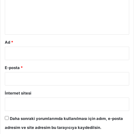
u
m
*
Ad
*
E-posta
*
İnternet sitesi
Daha sonraki yorumlarımda kullanılması için adım, e-posta
adresim ve site adresim bu tarayıcıya kaydedilsin.