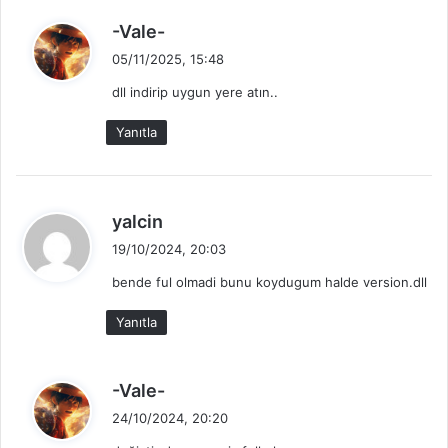
d
-Vale-
e
05/11/2025, 15:48
d
dll indirip uygun yere atın..
i
k
Yanıtla
i
:
d
yalcin
e
19/10/2024, 20:03
d
bende ful olmadi bunu koydugum halde version.dll
i
k
Yanıtla
i
:
d
-Vale-
e
24/10/2024, 20:20
d