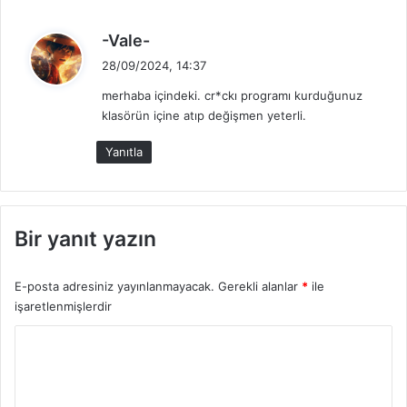
d
-Vale-
e
28/09/2024, 14:37
d
merhaba içindeki. cr*ckı programı kurduğunuz
i
klasörün içine atıp değişmen yeterli.
k
i
Yanıtla
:
Bir yanıt yazın
E-posta adresiniz yayınlanmayacak.
Gerekli alanlar
*
ile
işaretlenmişlerdir
Y
o
r