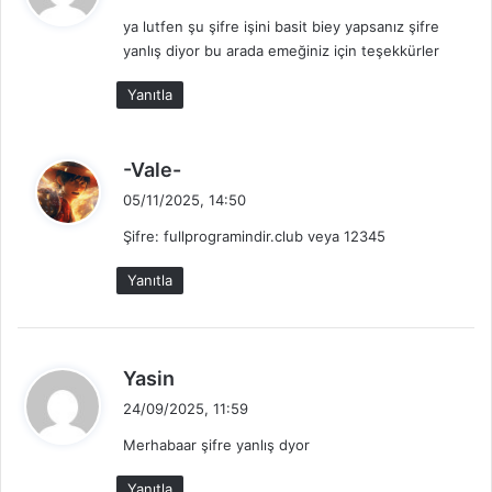
d
ya lutfen şu şifre işini basit biey yapsanız şifre
i
yanlış diyor bu arada emeğiniz için teşekkürler
k
i
Yanıtla
:
d
-Vale-
e
05/11/2025, 14:50
d
Şifre: fullprogramindir.club veya 12345
i
k
Yanıtla
i
:
d
Yasin
e
24/09/2025, 11:59
d
Merhabaar şifre yanlış dyor
i
k
Yanıtla