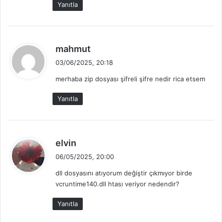
Yanıtla
i
:
d
mahmut
e
03/06/2025, 20:18
d
merhaba zip dosyası şifreli şifre nedir rica etsem
i
k
Yanıtla
i
:
d
elvin
e
06/05/2025, 20:00
d
dll dosyasını atıyorum değiştir çıkmıyor birde
i
vcruntime140.dll htası veriyor nedendir?
k
i
Yanıtla
: