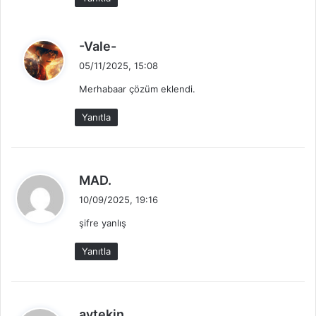
i
:
d
-Vale-
e
05/11/2025, 15:08
d
Merhabaar çözüm eklendi.
i
k
Yanıtla
i
:
d
MAD.
e
10/09/2025, 19:16
d
şifre yanlış
i
k
Yanıtla
i
:
d
aytekin