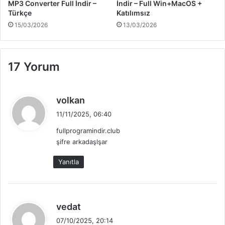
MP3 Converter Full İndir –
İndir – Full Win+MacOS +
Türkçe
Katılımsız
15/03/2026
13/03/2026
17 Yorum
d
volkan
e
11/11/2025, 06:40
d
fullprogramindir.club
i
şifre arkadaşlşar
k
i
Yanıtla
:
d
vedat
e
07/10/2025, 20:14