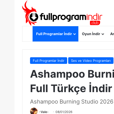
Anasayfa
Full Programlar İndir
Oyun İndir
An
Full Programlar İndir
Ses ve Video Programları
Ashampoo Burni
Full Türkçe İndir
Ashampoo Burning Studio 2026
-Vale-
08/01/2026