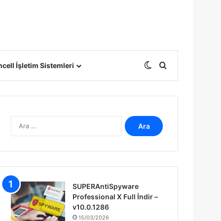
Dış görünümü deği
Arama yap ...
cell İşletim Sistemleri
A
r
a
m
a
:
SUPERAntiSpyware
Professional X Full İndir –
v10.0.1286
15/03/2026