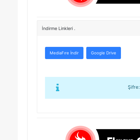
İndirme Linkleri .
MediaFıre İndir
Google Drive
Şifre