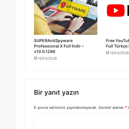
SUPERAntiSpyware
Free YouTu
Professional X Full İndir –
Full Türkçe
v10.0.1286
15/03/2026
15/03/2026
Bir yanıt yazın
E-posta adresiniz yayınlanmayacak.
Gerekli alanlar
*
i
Y
o