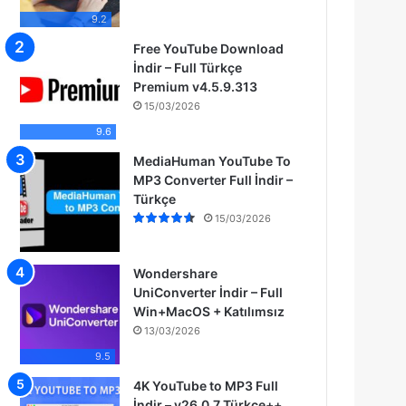
9.2
Free YouTube Download
İndir – Full Türkçe
Premium v4.5.9.313
15/03/2026
9.6
MediaHuman YouTube To
MP3 Converter Full İndir –
Türkçe
15/03/2026
Wondershare
UniConverter İndir – Full
Win+MacOS + Katılımsız
13/03/2026
9.5
4K YouTube to MP3 Full
İndir – v26.0.7 Türkçe++