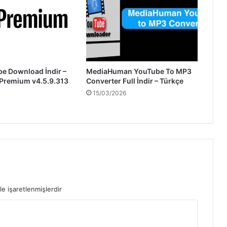
be Download İndir –
MediaHuman YouTube To MP3
 Premium v4.5.9.313
Converter Full İndir – Türkçe
15/03/2026
le işaretlenmişlerdir