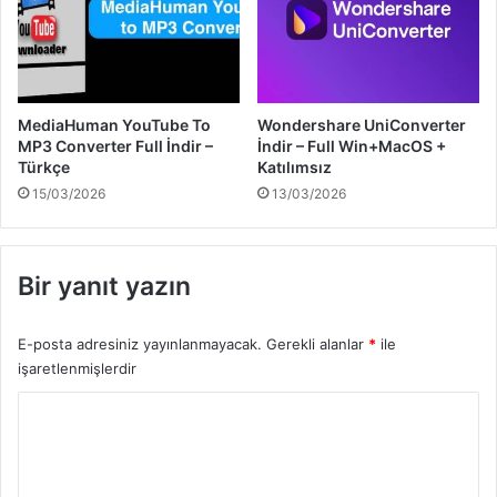
MediaHuman YouTube To
Wondershare UniConverter
MP3 Converter Full İndir –
İndir – Full Win+MacOS +
Türkçe
Katılımsız
15/03/2026
13/03/2026
Bir yanıt yazın
E-posta adresiniz yayınlanmayacak.
Gerekli alanlar
*
ile
işaretlenmişlerdir
Y
o
r