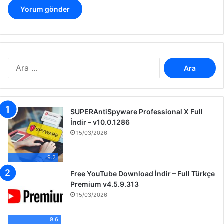
A
r
a
m
a
SUPERAntiSpyware Professional X Full
:
İndir – v10.0.1286
15/03/2026
9.2
Free YouTube Download İndir – Full Türkçe
Premium v4.5.9.313
15/03/2026
9.6