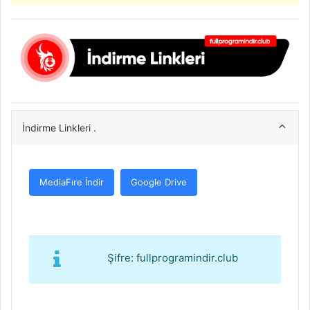
İndirme Linkleri .
MediaFıre İndir
Google Drive
Şifre: fullprogramindir.club