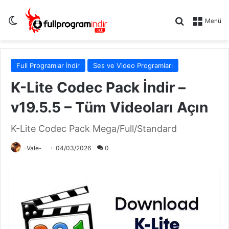
Dış görünümü değiştir
Arama yap .
Menü
Full Programlar İndir
Ses ve Video Programları
K-Lite Codec Pack İndir –
v19.5.5 – Tüm Videoları Açın
K-Lite Codec Pack Mega/Full/Standard
-Vale-
04/03/2026
0