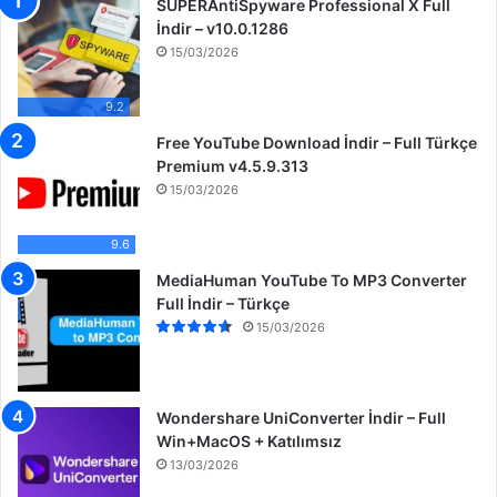
SUPERAntiSpyware Professional X Full
:
İndir – v10.0.1286
15/03/2026
9.2
Free YouTube Download İndir – Full Türkçe
Premium v4.5.9.313
15/03/2026
9.6
MediaHuman YouTube To MP3 Converter
Full İndir – Türkçe
15/03/2026
Wondershare UniConverter İndir – Full
Win+MacOS + Katılımsız
13/03/2026