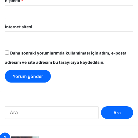
E-posta
*
İnternet sitesi
Daha sonraki yorumlarımda kullanılması için adım, e-posta
adresim ve site adresim bu tarayıcıya kaydedilsin.
A
r
a
m
a