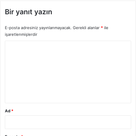
Bir yanıt yazın
E-posta adresiniz yayınlanmayacak.
Gerekli alanlar
*
ile
işaretlenmişlerdir
Y
o
r
u
m
*
Ad
*