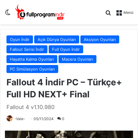
Dış görünümü değiştir
Arama yap .
Menü
Oyun İndir
Açık Dünya Oyunları
Aksiyon Oyunları
Fallout Serisi İndir
Full Oyun İndir
Hayatta Kalma Oyunları
Macera Oyunları
PC Simülasyon Oyunları
Fallout 4 İndir PC – Türkçe+
Full HD NEXT+ Final
Fallout 4 v1.10.980
-Vale-
05/11/2024
0