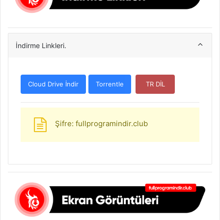
İndirme Linkleri.
Cloud Drive İndir
Torrentle
TR DİL
Şifre: fullprogramindir.club