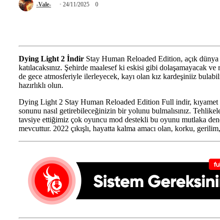
-Vale-
24/11/2025
0
Dying Light 2 İndir
Stay Human Reloaded Edition, açık dünya t
katılacaksınız. Şehirde maalesef ki eskisi gibi dolaşamayacak v
de gece atmosferiyle ilerleyecek, kayı olan kız kardeşiniiz bulabil
hazırlıklı olun.
Dying Light 2 Stay Human Reloaded Edition Full indir, kıyamet so
sonunu nasıl getirebileceğinizin bir yolunu bulmalısınız. Tehlikele
tavsiye ettiğimiz çok oyuncu mod destekli bu oyunu mutlaka deneyi
mevcuttur. 2022 çıkışlı, hayatta kalma amacı olan, korku, gerili