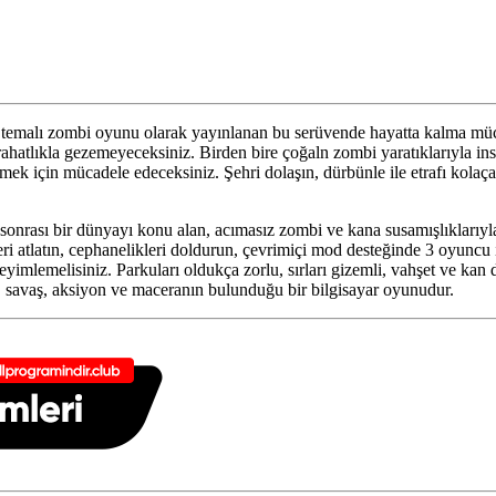
emalı zombi oyunu olarak yayınlanan bu serüvende hayatta kalma müca
e rahatlıkla gezemeyeceksiniz. Birden bire çoğaln zombi yaratıklarıyla
mek için mücadele edeceksiniz. Şehri dolaşın, dürbünle ile etrafı kolaçan
nrası bir dünyayı konu alan, acımasız zombi ve kana susamışlıklarıyla
ri atlatın, cephanelikleri doldurun, çevrimiçi mod desteğinde 3 oyuncu ile
mlemelisiniz. Parkuları oldukça zorlu, sırları gizemli, vahşet ve kan d
m, savaş, aksiyon ve maceranın bulunduğu bir bilgisayar oyunudur.