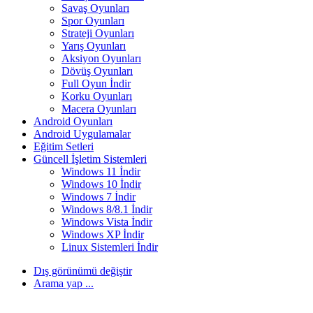
Savaş Oyunları
Spor Oyunları
Strateji Oyunları
Yarış Oyunları
Aksiyon Oyunları
Dövüş Oyunları
Full Oyun İndir
Korku Oyunları
Macera Oyunları
Android Oyunları
Android Uygulamalar
Eğitim Setleri
Güncell İşletim Sistemleri
Windows 11 İndir
Windows 10 İndir
Windows 7 İndir
Windows 8/8.1 İndir
Windows Vista İndir
Windows XP İndir
Linux Sistemleri İndir
Dış görünümü değiştir
Arama yap ...