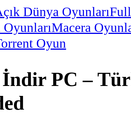
çık Dünya Oyunları
Ful
 Oyunları
Macera Oyunla
Torrent Oyun
2 İndir PC – T
ded