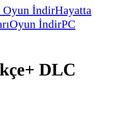
l Oyun İndir
Hayatta
rı
Oyun İndir
PC
ürkçe+ DLC