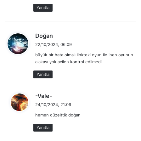
k
Yanıtla
i
:
d
Doğan
e
22/10/2024, 06:09
d
büyük bir hata olmalı linkteki oyun ile inen oyunun
i
alakası yok acilen kontrol edilmedi
k
i
Yanıtla
:
d
-Vale-
e
24/10/2024, 21:06
d
hemen düzelttik doğan
i
k
Yanıtla
i
: