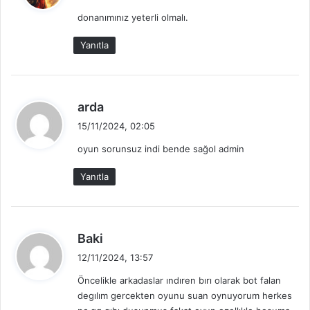
d
donanımınız yeterli olmalı.
i
k
Yanıtla
i
:
d
arda
e
15/11/2024, 02:05
d
oyun sorunsuz indi bende sağol admin
i
k
Yanıtla
i
:
d
Baki
e
12/11/2024, 13:57
d
Öncelikle arkadaslar ındıren bırı olarak bot falan
i
degılım gercekten oyunu suan oynuyorum herkes
k