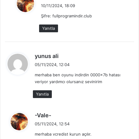
e
10/11/2024, 18:09
d
Şifre: fullprogramindir.club
i
k
Yanıtla
i
:
d
yunus ali
e
05/11/2024, 12:04
d
merhaba ben oyunu indirdin 0000x7b hatası
i
veriyor yardımcı olursanız sevinirim
k
i
Yanıtla
:
d
-Vale-
e
05/11/2024, 12:54
d
merhaba vcredist kurun açılır.
i