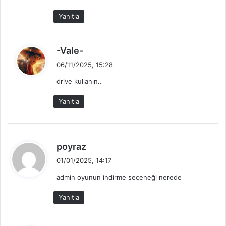
k
Yanıtla
i
:
d
-Vale-
e
06/11/2025, 15:28
d
drive kullanın..
i
k
Yanıtla
i
:
d
poyraz
e
01/01/2025, 14:17
d
admin oyunun indirme seçeneği nerede
i
k
Yanıtla
i
: