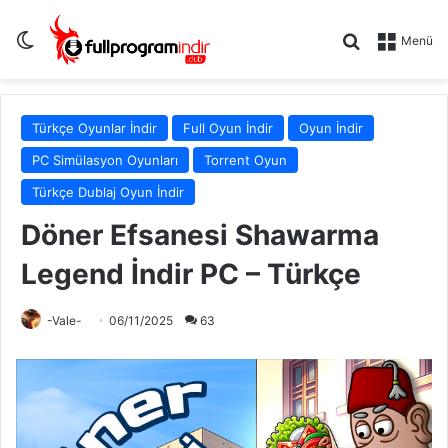
Dış görünümü değiştir
Arama yap .
Menü
Türkçe Oyunlar İndir
Full Oyun İndir
Oyun İndir
PC Simülasyon Oyunları
Torrent Oyun
Türkçe Dublaj Oyun İndir
Döner Efsanesi Shawarma
Legend İndir PC – Türkçe
-Vale-
06/11/2025
63