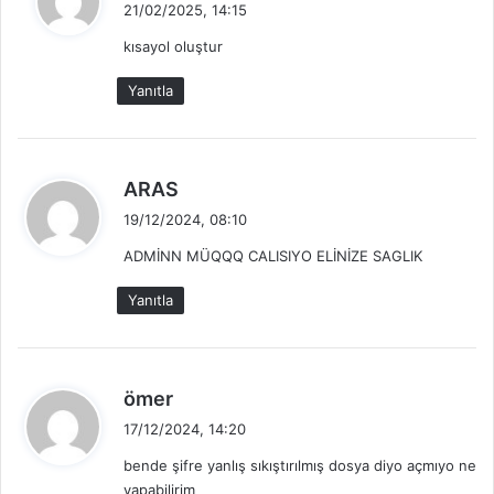
e
21/02/2025, 14:15
d
kısayol oluştur
i
k
Yanıtla
i
:
d
ARAS
e
19/12/2024, 08:10
d
ADMİNN MÜQQQ CALISIYO ELİNİZE SAGLIK
i
k
Yanıtla
i
:
d
ömer
e
17/12/2024, 14:20
d
bende şifre yanlış sıkıştırılmış dosya diyo açmıyo ne
i
yapabilirim