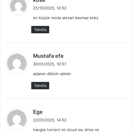
e
25/10/2025, 10:52
d
en küçük moda alırsan kasmaz knks
i
k
Yanıtla
i
:
d
Mustafa efe
e
30/01/2025, 10:57
d
adamın dibisin admin
i
k
Yanıtla
i
:
d
Ege
e
22/01/2025, 14:52
d
hangisi torrent mi cloud mu drive mı
i