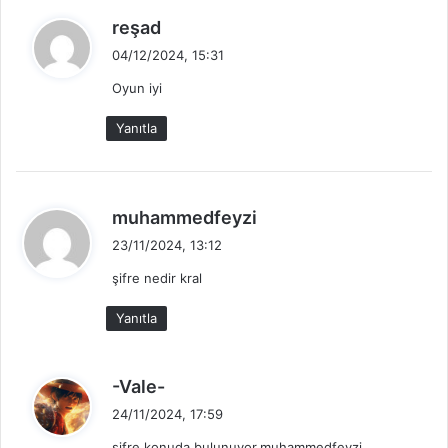
d
reşad
e
04/12/2024, 15:31
d
Oyun iyi
i
k
Yanıtla
i
:
d
muhammedfeyzi
e
23/11/2024, 13:12
d
şifre nedir kral
i
k
Yanıtla
i
:
d
-Vale-
e
24/11/2024, 17:59
d
şifre konuda bulunuyor.muhammedfeyzi