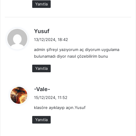
Yanıtla
d
Yusuf
e
13/12/2024, 18:42
d
admin şifreyi yazıyorum aç diyorum uygulama
i
bulunamadı diyor nasıl çözebilirim bunu
k
i
Yanıtla
:
d
-Vale-
e
15/12/2024, 11:52
d
klasöre ayıklayıp açın.Yusuf
i
k
Yanıtla
i
: