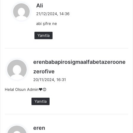
d
Ali
e
21/12/2024, 14:36
d
abi şifre ne
i
k
Yanıtla
i
:
erenbabapirosigmaalfabetazeroone
d
zerofive
e
20/11/2024, 16:31
d
Helal Olsun Admin❤😍
i
k
Yanıtla
i
:
d
eren