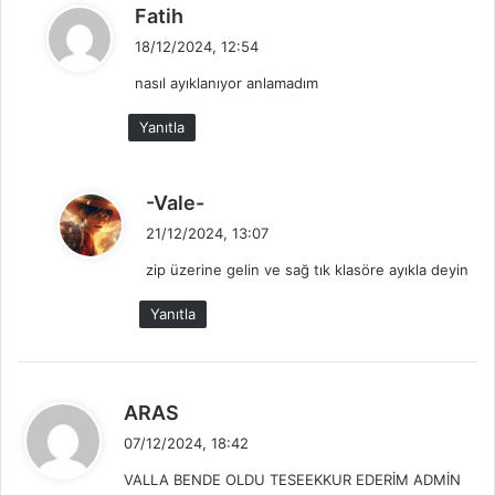
d
Fatih
e
18/12/2024, 12:54
d
nasıl ayıklanıyor anlamadım
i
k
Yanıtla
i
:
d
-Vale-
e
21/12/2024, 13:07
d
zip üzerine gelin ve sağ tık klasöre ayıkla deyin
i
k
Yanıtla
i
:
d
ARAS
e
07/12/2024, 18:42
d
VALLA BENDE OLDU TESEEKKUR EDERİM ADMİN
i