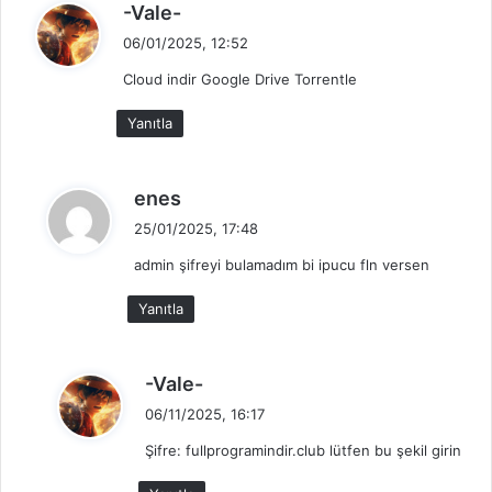
d
-Vale-
e
06/01/2025, 12:52
d
Cloud indir Google Drive Torrentle
i
k
Yanıtla
i
:
d
enes
e
25/01/2025, 17:48
d
admin şifreyi bulamadım bi ipucu fln versen
i
k
Yanıtla
i
:
d
-Vale-
e
06/11/2025, 16:17
d
Şifre: fullprogramindir.club lütfen bu şekil girin
i
k