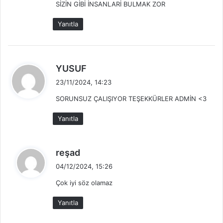
SİZİN GİBİ İNSANLARİ BULMAK ZOR
k
i
Yanıtla
:
d
YUSUF
e
23/11/2024, 14:23
d
SORUNSUZ ÇALIŞIYOR TEŞEKKÜRLER ADMİN <3
i
k
Yanıtla
i
:
d
reşad
e
04/12/2024, 15:26
d
Çok iyi söz olamaz
i
k
Yanıtla
i
: