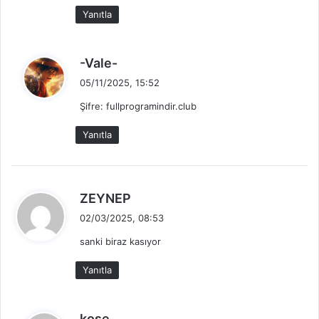
i
Yanıtla
:
d
-Vale-
e
05/11/2025, 15:52
d
Şifre: fullprogramindir.club
i
k
Yanıtla
i
:
d
ZEYNEP
e
02/03/2025, 08:53
d
sanki biraz kasıyor
i
k
Yanıtla
i
:
d
kose