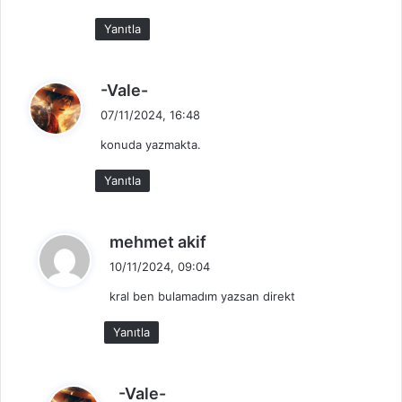
k
Yanıtla
i
:
d
-Vale-
e
07/11/2024, 16:48
d
konuda yazmakta.
i
k
Yanıtla
i
:
d
mehmet akif
e
10/11/2024, 09:04
d
kral ben bulamadım yazsan direkt
i
k
Yanıtla
i
:
d
-Vale-