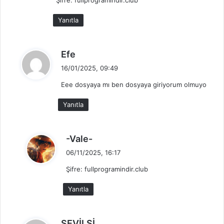
Şifre: fullprogramindir.club
i
k
Yanıtla
i
:
d
Efe
e
16/01/2025, 09:49
d
Eee dosyaya mı ben dosyaya giriyorum olmuyo
i
k
Yanıtla
i
:
d
-Vale-
e
06/11/2025, 16:17
d
Şifre: fullprogramindir.club
i
k
Yanıtla
i
:
d
SEVİLSİ