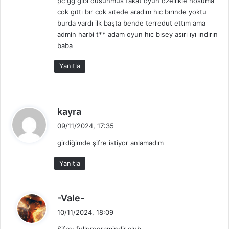
pc gg gıbı dusunmus fakat oyun ozellıkle hosuma
i
cok gıttı bır cok sıtede aradım hıc bırınde yoktu
:
burda vardı ilk başta bende terredut ettım ama
admin harbi t** adam oyun hıc bısey asırı ıyı ındırın
baba
Yanıtla
d
kayra
e
09/11/2024, 17:35
d
girdiğimde şifre istiyor anlamadım
i
k
Yanıtla
i
:
d
-Vale-
e
10/11/2024, 18:09
d