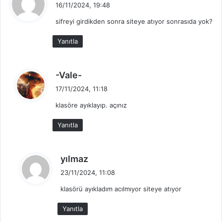
e
16/11/2024, 19:48
d
sifreyi girdikden sonra siteye atıyor sonrasıda yok?
i
k
Yanıtla
i
:
d
-Vale-
e
17/11/2024, 11:18
d
klasöre ayıklayıp. açınız
i
k
Yanıtla
i
:
d
yılmaz
e
23/11/2024, 11:08
d
klasörü ayıkladım acılmıyor siteye atıyor
i
k
Yanıtla
i