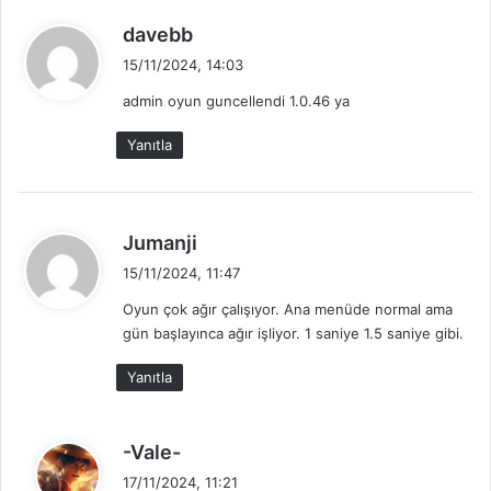
:
d
davebb
e
15/11/2024, 14:03
d
admin oyun guncellendi 1.0.46 ya
i
k
Yanıtla
i
:
d
Jumanji
e
15/11/2024, 11:47
d
Oyun çok ağır çalışıyor. Ana menüde normal ama
i
gün başlayınca ağır işliyor. 1 saniye 1.5 saniye gibi.
k
i
Yanıtla
:
d
-Vale-
e
17/11/2024, 11:21