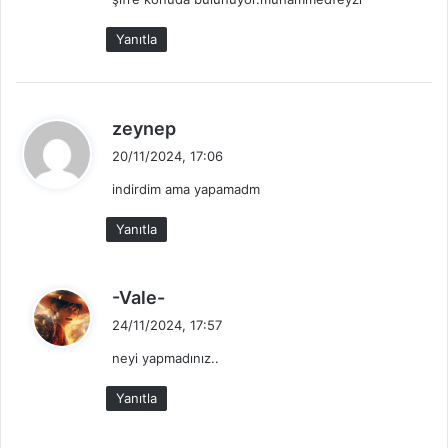
i
k
Yanıtla
i
:
d
zeynep
e
20/11/2024, 17:06
d
indirdim ama yapamadm
i
k
Yanıtla
i
:
d
-Vale-
e
24/11/2024, 17:57
d
neyi yapmadınız..
i
k
Yanıtla
i
: