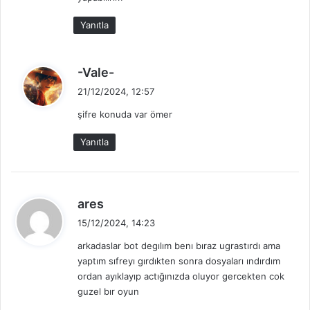
k
i
Yanıtla
:
d
-Vale-
e
21/12/2024, 12:57
d
şifre konuda var ömer
i
k
Yanıtla
i
:
d
ares
e
15/12/2024, 14:23
d
arkadaslar bot degılım benı bıraz ugrastırdı ama
i
yaptım sıfreyı gırdıkten sonra dosyaları ındırdım
k
ordan ayıklayıp actığınızda oluyor gercekten cok
i
guzel bır oyun
: