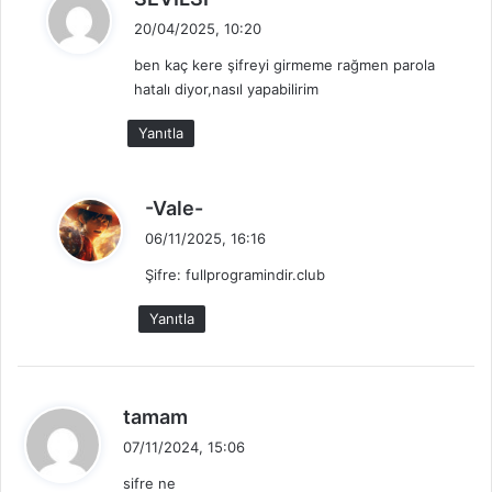
e
20/04/2025, 10:20
d
ben kaç kere şifreyi girmeme rağmen parola
i
hatalı diyor,nasıl yapabilirim
k
i
Yanıtla
:
d
-Vale-
e
06/11/2025, 16:16
d
Şifre: fullprogramindir.club
i
k
Yanıtla
i
:
d
tamam
e
07/11/2024, 15:06
d
sifre ne
i