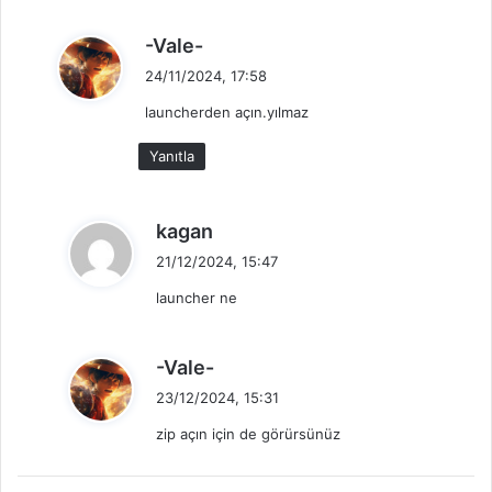
:
d
-Vale-
e
24/11/2024, 17:58
d
launcherden açın.yılmaz
i
k
Yanıtla
i
:
d
kagan
e
21/12/2024, 15:47
d
launcher ne
i
k
i
d
-Vale-
:
e
23/12/2024, 15:31
d
zip açın için de görürsünüz
i
k
i