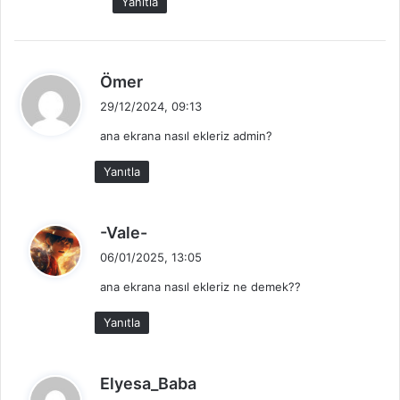
Yanıtla
i
:
d
Ömer
e
29/12/2024, 09:13
d
ana ekrana nasıl ekleriz admin?
i
k
Yanıtla
i
:
d
-Vale-
e
06/01/2025, 13:05
d
ana ekrana nasıl ekleriz ne demek??
i
k
Yanıtla
i
:
d
Elyesa_Baba