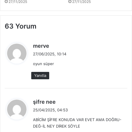
27/11/2025
27/11/2025
63 Yorum
d
merve
e
27/06/2025, 10:14
d
oyun süper
i
k
Yanıtla
i
:
d
şifre nee
e
25/04/2025, 04:53
d
ABİCİM ŞİFRE KONUDA VAR EVET AMA DOĞRU-
i
DEĞ-İL NEY DİREK SÖYLE
k