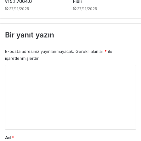
v15.1.7064.0
Fixli
27/11/2025
27/11/2025
Bir yanıt yazın
E-posta adresiniz yayınlanmayacak.
Gerekli alanlar
*
ile
işaretlenmişlerdir
Y
o
r
u
m
*
Ad
*