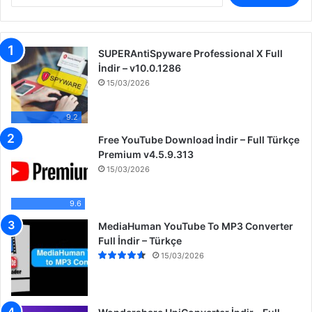
a
m
a
SUPERAntiSpyware Professional X Full
:
İndir – v10.0.1286
15/03/2026
9.2
Free YouTube Download İndir – Full Türkçe
Premium v4.5.9.313
15/03/2026
9.6
MediaHuman YouTube To MP3 Converter
Full İndir – Türkçe
15/03/2026