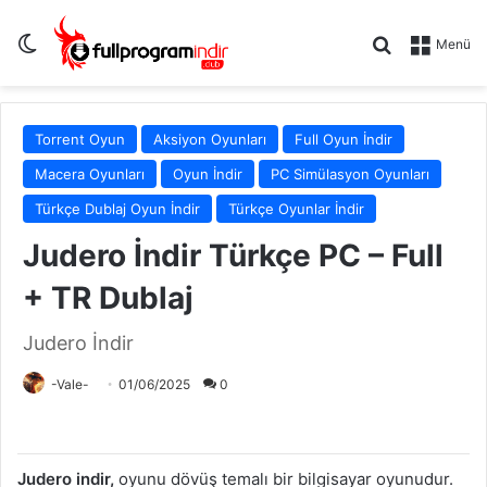
Dış görünümü değiştir
Arama yap .
Menü
Torrent Oyun
Aksiyon Oyunları
Full Oyun İndir
Macera Oyunları
Oyun İndir
PC Simülasyon Oyunları
Türkçe Dublaj Oyun İndir
Türkçe Oyunlar İndir
Judero İndir Türkçe PC – Full
+ TR Dublaj
Judero İndir
-Vale-
01/06/2025
0
Judero indir,
oyunu dövüş temalı bir bilgisayar oyunudur.