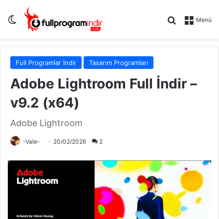
Dış görünümü değiştir
Arama yap .
Menü
Full Programlar İndir
Tasarım Programları
Adobe Lightroom Full İndir –
v9.2 (x64)
Adobe Lightroom
-Vale-
20/02/2026
2