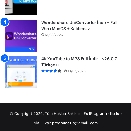
Wondershare UniConverter İndir – Full
Win+MacOS + Katılımsız
13/03/2026
9.5
4K YouTube to MP3 Full İndir – v26.0.7
Türkçe++
13/03/2026
© Copyright 2026, Tüm Hakları Saklıdır | FullProgramindir.club
MAİL: valeprogramclub@gmail. com