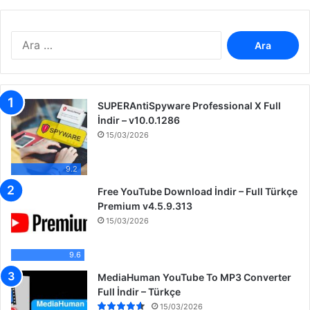
A
r
a
m
a
SUPERAntiSpyware Professional X Full
:
İndir – v10.0.1286
15/03/2026
9.2
Free YouTube Download İndir – Full Türkçe
Premium v4.5.9.313
15/03/2026
9.6
MediaHuman YouTube To MP3 Converter
Full İndir – Türkçe
15/03/2026