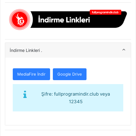
İndirme Linkleri .
MediaFire İndir
Google Drive
Şifre: fullprogramindir.club veya
12345