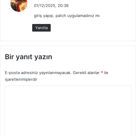
e
01/12/2025, 20:36
d
giriş yapıp. patch uygulamadınız mı
i
k
Yanıtla
i
:
Bir yanıt yazın
E-posta adresiniz yayınlanmayacak.
Gerekli alanlar
*
ile
işaretlenmişlerdir
Y
o
r
u
m
*