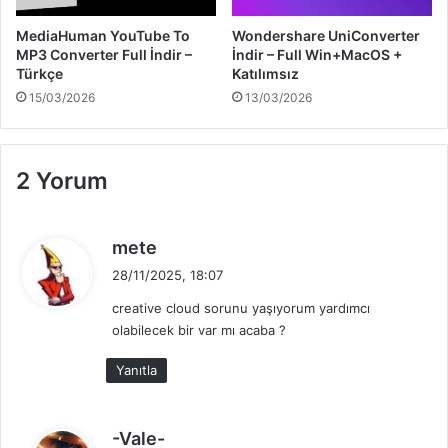
MediaHuman YouTube To
Wondershare UniConverter
MP3 Converter Full İndir –
İndir – Full Win+MacOS +
Türkçe
Katılımsız
15/03/2026
13/03/2026
2 Yorum
d
mete
e
28/11/2025, 18:07
d
creative cloud sorunu yaşıyorum yardımcı
i
olabilecek bir var mı acaba ?
k
i
Yanıtla
:
d
-Vale-