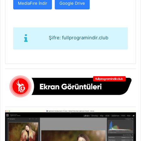
MediaFıre İndir
Google Drive
Şifre: fullprogramindir.club