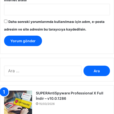
Daha sonraki yorumlarımda kullanılması için adım, e-posta
adresim ve site adresim bu tarayıcıya kaydedilsin.
A
r
a
m
a
SUPERAntiSpyware Professional X Full
:
İndir – v10.0.1286
15/03/2026