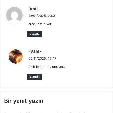
d
ümit
e
19/01/2025, 20:01
d
crack sız iniyor
i
k
Yanıtla
i
:
d
-Vale-
e
06/11/2025, 15:47
d
ümit için de bulunuyor..
i
k
Yanıtla
i
:
Bir yanıt yazın