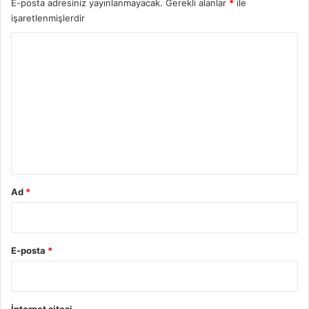
E-posta adresiniz yayınlanmayacak.
Gerekli alanlar
*
ile
işaretlenmişlerdir
Y
o
r
u
m
*
Ad
*
E-posta
*
İnternet sitesi