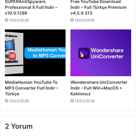
SUPERAntiSpyware
Free YouTube Download
Professional X Full İndir –
İndir – Full Türkçe Premium
v10.0.1286
v4.5.9.313
15/03/2026
15/03/2026
MediaHuman YouTube To
Wondershare UniConverter
MP3 Converter Full İndir –
İndir – Full Win+MacOS +
Türkçe
Katılımsız
15/03/2026
13/03/2026
2 Yorum