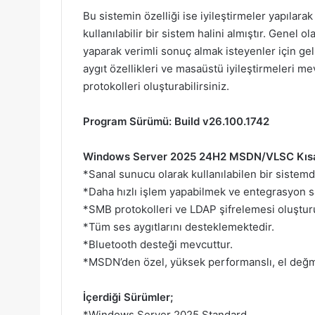
Bu sistemin özelliği ise iyileştirmeler yapıla
kullanılabilir bir sistem halini almıştır. Genel o
yaparak verimli sonuç almak isteyenler için geli
aygıt özellikleri ve masaüstü iyileştirmeleri m
protokolleri oluşturabilirsiniz.
Program Sürümü: Build v26.100.1742
Windows Server 2025 24H2 MSDN/VLSC Kısac
*Sanal sunucu olarak kullanılabilen bir sistemdi
*Daha hızlı işlem yapabilmek ve entegrasyon sağ
*SMB protokolleri ve LDAP şifrelemesi oluştur
*Tüm ses aygıtlarını desteklemektedir.
*Bluetooth desteği mevcuttur.
*MSDN’den özel, yüksek performanslı, el değm
İçerdiği Sürümler;
*Windows Server 2025 Standard