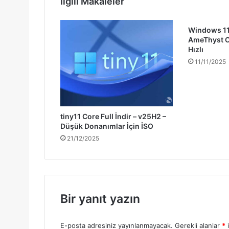
İlgili Makaleler
Windows 11
AmeThyst OS
Hızlı
11/11/2025
tiny11 Core Full İndir – v25H2 –
Düşük Donanımlar İçin İSO
21/12/2025
Bir yanıt yazın
E-posta adresiniz yayınlanmayacak.
Gerekli alanlar
*
i