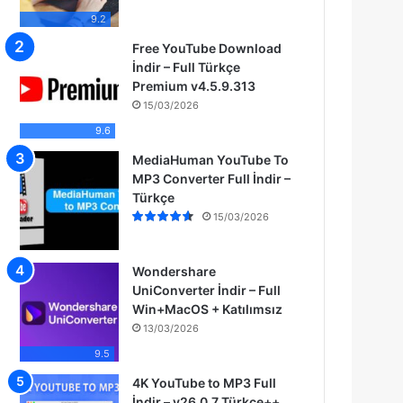
9.2
Free YouTube Download
İndir – Full Türkçe
Premium v4.5.9.313
15/03/2026
9.6
MediaHuman YouTube To
MP3 Converter Full İndir –
Türkçe
15/03/2026
Wondershare
UniConverter İndir – Full
Win+MacOS + Katılımsız
13/03/2026
9.5
4K YouTube to MP3 Full
İndir – v26.0.7 Türkçe++