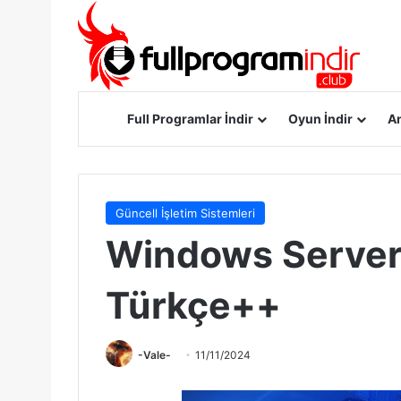
Anasayfa
Full Programlar İndir
Oyun İndir
An
Güncell İşletim Sistemleri
Windows Server 
Türkçe++
-Vale-
11/11/2024