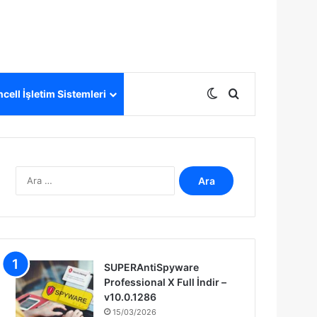
Dış görünümü deği
Arama yap ...
cell İşletim Sistemleri
A
r
a
m
a
:
SUPERAntiSpyware
Professional X Full İndir –
v10.0.1286
15/03/2026