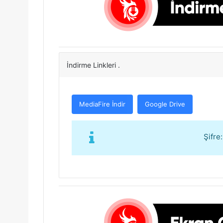
İndirme Linkleri .
MediaFire İndir
Google Drive
Şifre