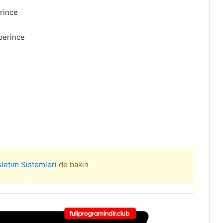
rince
perince
şletim Sistemleri
de bakın