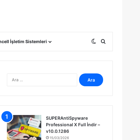
Dış görünümü deği
Arama yap ...
cell İşletim Sistemleri
A
r
a
m
a
:
SUPERAntiSpyware
Professional X Full İndir –
v10.0.1286
15/03/2026