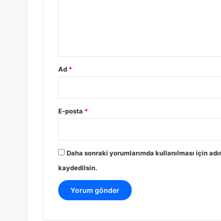
u
m
*
Ad
*
E-posta
*
Daha sonraki yorumlarımda kullanılması için adı
kaydedilsin.