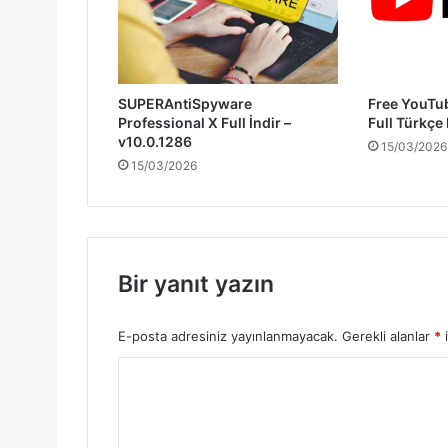
SUPERAntiSpyware
Free YouTu
Professional X Full İndir –
Full Türkçe
v10.0.1286
15/03/2026
15/03/2026
Bir yanıt yazın
E-posta adresiniz yayınlanmayacak.
Gerekli alanlar
*
i
Y
o
r