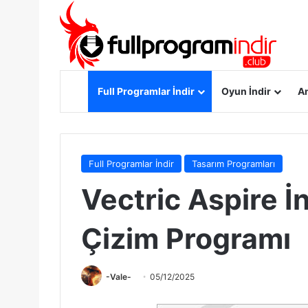
Anasayfa
Full Programlar İndir
Oyun İndir
An
Full Programlar İndir
Tasarım Programları
Vectric Aspire İn
Çizim Programı
-Vale-
05/12/2025