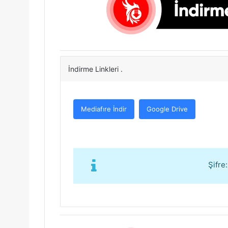
İndirme Linkleri .
Mediafıre İndir
Google Drive
Şifre