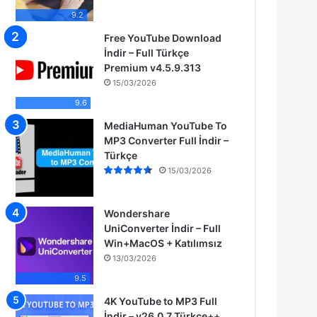
9.2
Free YouTube Download
İndir – Full Türkçe
Premium v4.5.9.313
15/03/2026
9.6
MediaHuman YouTube To
MP3 Converter Full İndir –
Türkçe
15/03/2026
Wondershare
UniConverter İndir – Full
Win+MacOS + Katılımsız
13/03/2026
9.5
4K YouTube to MP3 Full
İndir – v26.0.7 Türkçe++