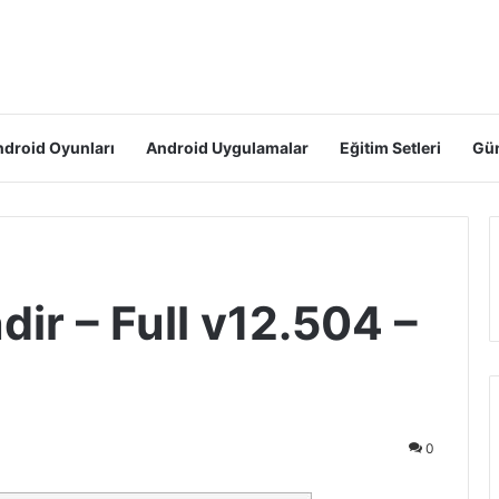
droid Oyunları
Android Uygulamalar
Eğitim Setleri
Gün
dir – Full v12.504 –
0