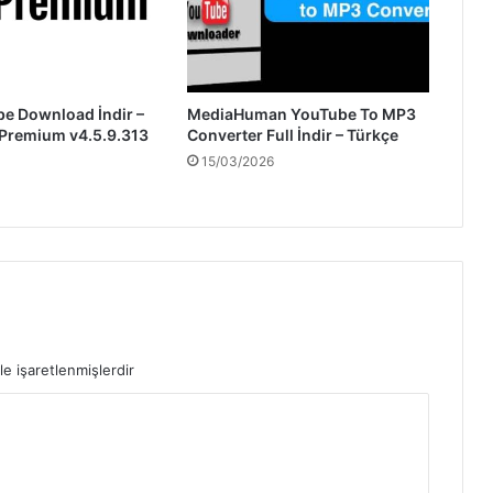
be Download İndir –
MediaHuman YouTube To MP3
 Premium v4.5.9.313
Converter Full İndir – Türkçe
15/03/2026
le işaretlenmişlerdir