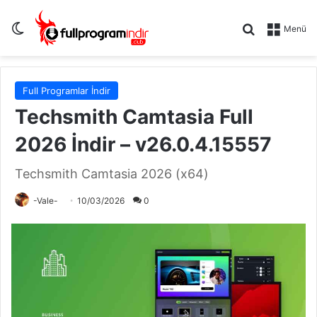
Dış görünümü değiştir
Arama yap .
Menü
Full Programlar İndir
Techsmith Camtasia Full
2026 İndir – v26.0.4.15557
Techsmith Camtasia 2026 (x64)
-Vale-
10/03/2026
0