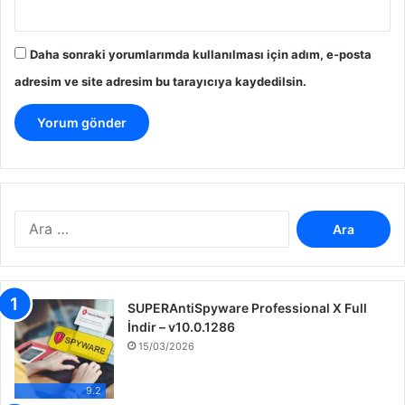
Daha sonraki yorumlarımda kullanılması için adım, e-posta
adresim ve site adresim bu tarayıcıya kaydedilsin.
A
r
a
m
a
SUPERAntiSpyware Professional X Full
:
İndir – v10.0.1286
15/03/2026
9.2