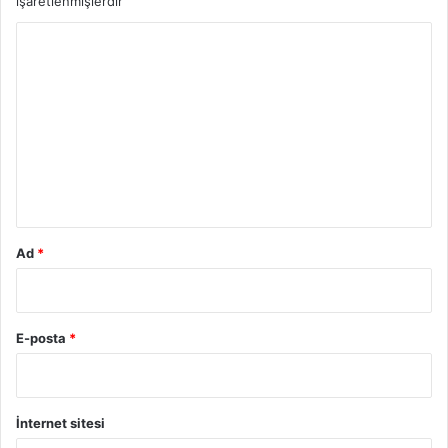
işaretlenmişlerdir
Y
o
r
u
m
*
Ad
*
E-posta
*
İnternet sitesi