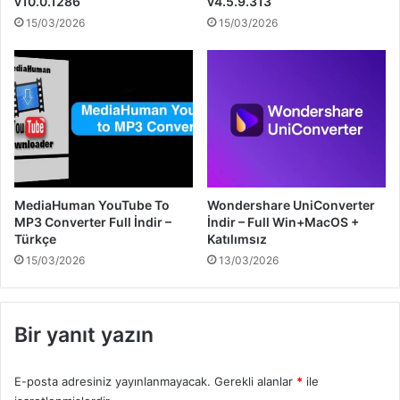
v10.0.1286
v4.5.9.313
15/03/2026
15/03/2026
MediaHuman YouTube To
Wondershare UniConverter
MP3 Converter Full İndir –
İndir – Full Win+MacOS +
Türkçe
Katılımsız
15/03/2026
13/03/2026
Bir yanıt yazın
E-posta adresiniz yayınlanmayacak.
Gerekli alanlar
*
ile