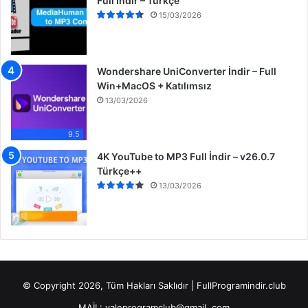
Full İndir – Türkçe
15/03/2026
Wondershare UniConverter İndir – Full
Win+MacOS + Katılımsız
13/03/2026
9.5
4K YouTube to MP3 Full İndir – v26.0.7
Türkçe++
13/03/2026
© Copyright 2026, Tüm Hakları Saklıdır | FullProgramindir.club
MAİL: valeprogramclub@gmail. com