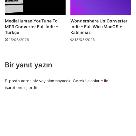
MediaHuman YouTube To
Wondershare UniConverter
MP3 Converter Full İndir –
İndir – Full Win+MacOS +
Türkçe
Katılımsız
15/03/2026
13/03/2026
Bir yanıt yazın
E-posta adresiniz yayınlanmayacak.
Gerekli alanlar
*
ile
işaretlenmişlerdir
Y
o
r
u
m