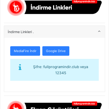
İndirme Linkleri .
MediaFire İndir
Google Drive
Şifre: fullprogramindir.club veya
12345