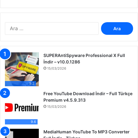
A
r
a
m
a
SUPERAntiSpyware Professional X Full
:
İndir – v10.0.1286
15/03/2026
9.2
Free YouTube Download İndir – Full Türkçe
Premium v4.5.9.313
15/03/2026
9.6
MediaHuman YouTube To MP3 Converter