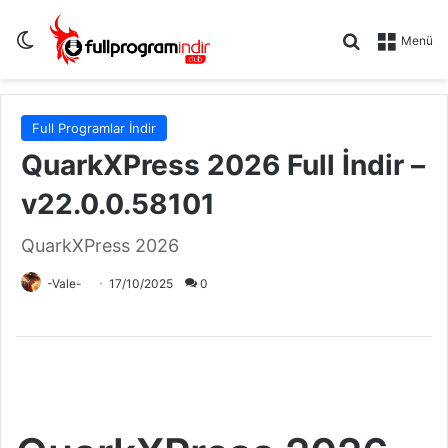
Dış görünümü değiştir
Arama yap .
Menü
Full Programlar İndir
QuarkXPress 2026 Full İndir –
v22.0.0.58101
QuarkXPress 2026
-Vale-
17/10/2025
0