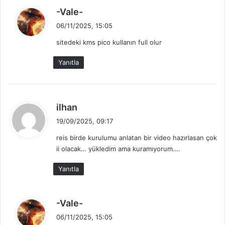
d
-Vale-
e
06/11/2025, 15:05
d
sitedeki kms pico kullanın full olur
i
k
Yanıtla
i
:
d
ilhan
e
19/09/2025, 09:17
d
reis birde kurulumu anlatan bir video hazırlasan çok
i
ii olacak… yükledim ama kuramıyorum….
k
i
Yanıtla
:
d
-Vale-
e
06/11/2025, 15:05
d