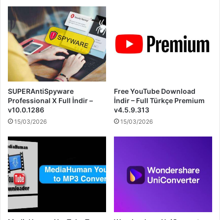
SUPERAntiSpyware
Free YouTube Download
Professional X Full İndir –
İndir – Full Türkçe Premium
v10.0.1286
v4.5.9.313
15/03/2026
15/03/2026