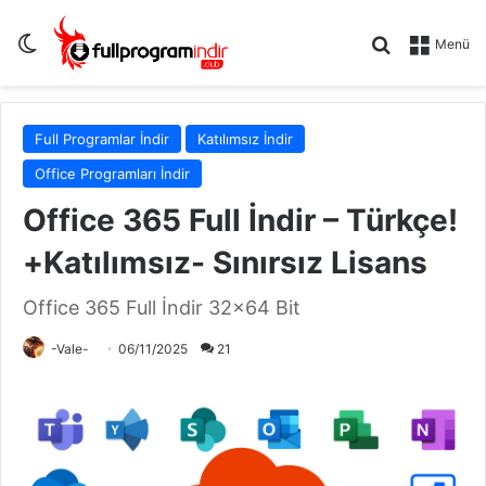
Dış görünümü değiştir
Arama yap .
Menü
Full Programlar İndir
Katılımsız İndir
Office Programları İndir
Office 365 Full İndir – Türkçe!
+Katılımsız- Sınırsız Lisans
Office 365 Full İndir 32x64 Bit
-Vale-
06/11/2025
21