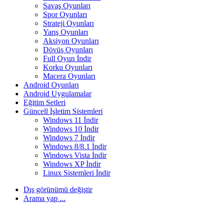
Savaş Oyunları
Spor Oyunları
Strateji Oyunları
Yarış Oyunları
Aksiyon Oyunları
Dövüş Oyunları
Full Oyun İndir
Korku Oyunları
Macera Oyunları
Android Oyunları
Android Uygulamalar
Eğitim Setleri
Güncell İşletim Sistemleri
Windows 11 İndir
Windows 10 İndir
Windows 7 İndir
Windows 8/8.1 İndir
Windows Vista İndir
Windows XP İndir
Linux Sistemleri İndir
Dış görünümü değiştir
Arama yap ...