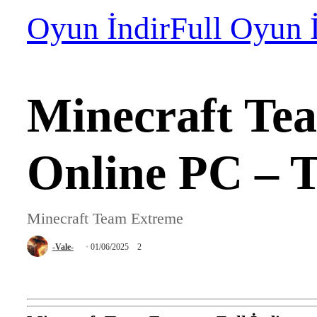
Oyun İndir
Full Oyun 
Minecraft Tea
Online PC – T
Minecraft Team Extreme
-Vale-
01/06/2025
2