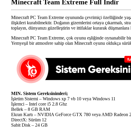
Minecraft Team Extreme Full İndir
Minecraft PC Team Extreme oyununda çevrimiçi özelliğinde yaşam 
ilişkileri kurabilmektir. Doğanın gizemlerini ortaya çıkarmalı, str
toplayın, dünyanızı güzelleştirin ve ittifaklar kurarak düşmanlara k
Minecraft PC Team Extreme, çok oyunu eşliğinde oynanabilir bir 
Yemyeşil bir atmosfere sahip olan Minecraft oyunu oldukça sürükle
MIN. Sistem Gereksinimleri;
İşletim Sistemi – Windows xp 7 vb 10 veya Windows 11
İşlemci – Intel core i5 2.8 Ghz
Bellek – 8 GB RAM
Ekran Kartı – NVIDIA GeForce GTX 780 veya AMD Radeon 28
DirectX: Sürüm 12
Sabit Disk – 24 GB