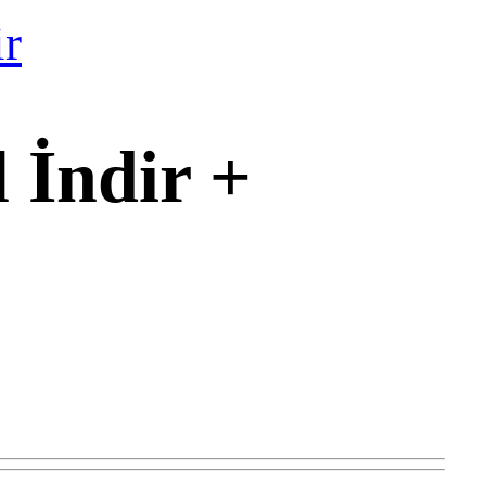
ir
 İndir +