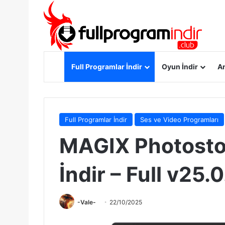
Anasayfa
Full Programlar İndir
Oyun İndir
An
Full Programlar İndir
Ses ve Video Programları
MAGIX Photosto
İndir – Full v25.0
-Vale-
22/10/2025