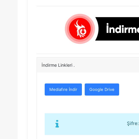
İndirme Linkleri .
Mediafıre İndir
Google Drive
Şifre