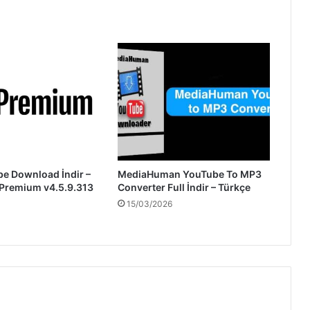
be Download İndir –
MediaHuman YouTube To MP3
 Premium v4.5.9.313
Converter Full İndir – Türkçe
15/03/2026