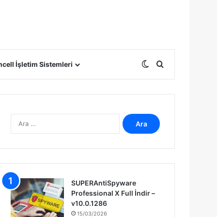
Dış görünümü deği
Arama yap ...
cell İşletim Sistemleri
A
r
a
m
a
:
SUPERAntiSpyware
Professional X Full İndir –
v10.0.1286
15/03/2026