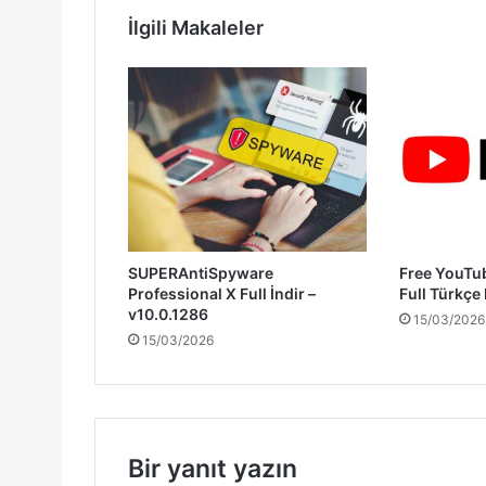
İlgili Makaleler
SUPERAntiSpyware
Free YouTu
Professional X Full İndir –
Full Türkçe
v10.0.1286
15/03/2026
15/03/2026
Bir yanıt yazın