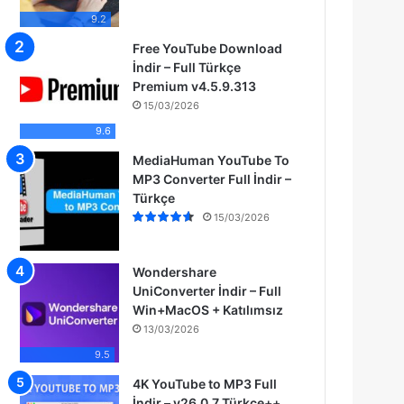
9.2
Free YouTube Download
İndir – Full Türkçe
Premium v4.5.9.313
15/03/2026
9.6
MediaHuman YouTube To
MP3 Converter Full İndir –
Türkçe
15/03/2026
Wondershare
UniConverter İndir – Full
Win+MacOS + Katılımsız
13/03/2026
9.5
4K YouTube to MP3 Full
İndir – v26.0.7 Türkçe++