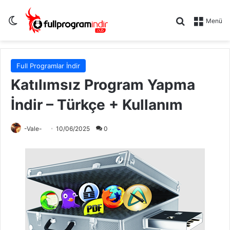
Dış görünümü değiştir
Arama yap .
Menü
Full Programlar İndir
Katılımsız Program Yapma
İndir – Türkçe + Kullanım
-Vale-
10/06/2025
0