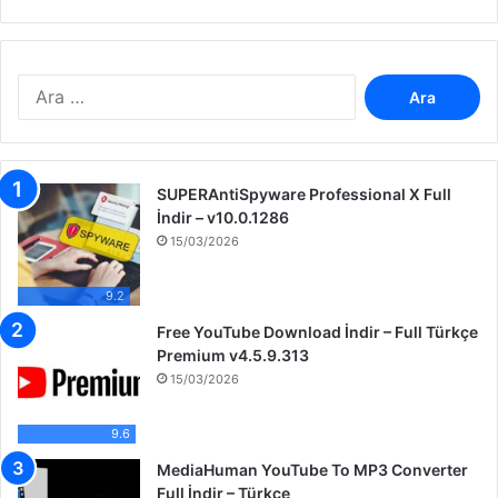
A
r
a
m
a
SUPERAntiSpyware Professional X Full
:
İndir – v10.0.1286
15/03/2026
9.2
Free YouTube Download İndir – Full Türkçe
Premium v4.5.9.313
15/03/2026
9.6
MediaHuman YouTube To MP3 Converter
Full İndir – Türkçe