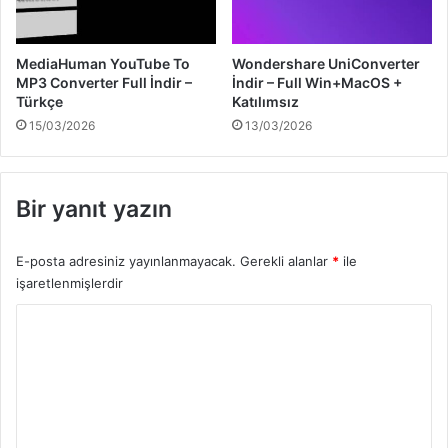
MediaHuman YouTube To
Wondershare UniConverter
MP3 Converter Full İndir –
İndir – Full Win+MacOS +
Türkçe
Katılımsız
15/03/2026
13/03/2026
Bir yanıt yazın
E-posta adresiniz yayınlanmayacak.
Gerekli alanlar
*
ile
işaretlenmişlerdir
Y
o
r
u
m