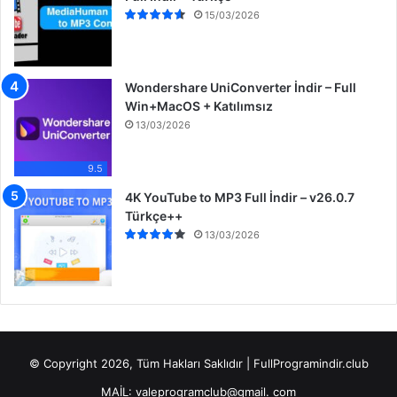
15/03/2026
Wondershare UniConverter İndir – Full
Win+MacOS + Katılımsız
13/03/2026
9.5
4K YouTube to MP3 Full İndir – v26.0.7
Türkçe++
13/03/2026
© Copyright 2026, Tüm Hakları Saklıdır | FullProgramindir.club
MAİL: valeprogramclub@gmail. com