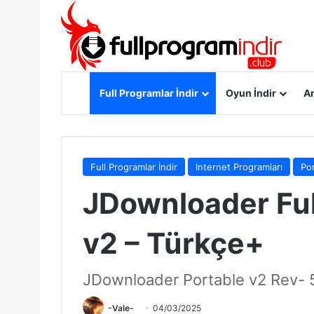
Anasayfa
Full Programlar İndir
Oyun İndir
An
Full Programlar İndir
Internet Programları
Por
JDownloader Full
v2 – Türkçe+
JDownloader Portable v2 Rev-
-Vale-
04/03/2025