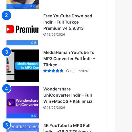
9.2
Free YouTube Download
İndir – Full Türkçe
Premium v4.5.9.313
15/03/2026
9.6
MediaHuman YouTube To
MP3 Converter Full İndir –
Türkçe
15/03/2026
Wondershare
UniConverter İndir – Full
Win+MacOS + Katılımsız
13/03/2026
9.5
4K YouTube to MP3 Full
İndir – v26.0.7 Türkçe++