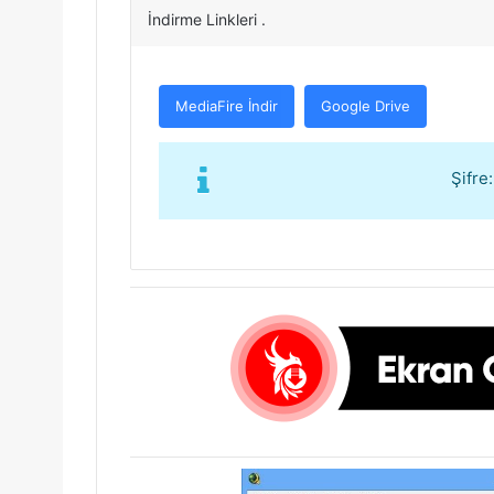
İndirme Linkleri .
MediaFire İndir
Google Drive
Şifre