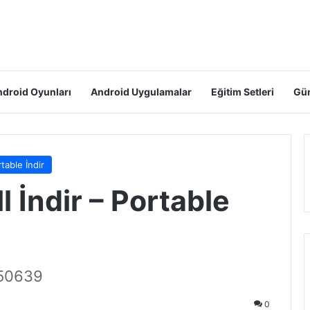
droid Oyunları
Android Uygulamalar
Eğitim Setleri
Gün
table İndir
 İndir – Portable
 50639
0