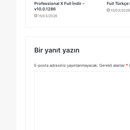
Professional X Full İndir –
Full Türkçe
v10.0.1286
15/03/2026
15/03/2026
Bir yanıt yazın
E-posta adresiniz yayınlanmayacak.
Gerekli alanlar
*
i
Y
o
r
u
m
*