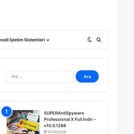
Dış görünümü deği
Arama yap ...
cell İşletim Sistemleri
A
r
a
m
a
:
SUPERAntiSpyware
Professional X Full İndir –
v10.0.1286
15/03/2026