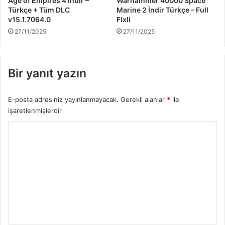
Age of Empires 4 İndir –
Warhammer 40000 Space
Türkçe + Tüm DLC
Marine 2 İndir Türkçe – Full
v15.1.7064.0
Fixli
27/11/2025
27/11/2025
Bir yanıt yazın
E-posta adresiniz yayınlanmayacak.
Gerekli alanlar
*
ile
işaretlenmişlerdir
Y
o
r
u
m
*