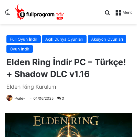
Dış görünümü değiştir
Arama yap .
Menü
Full Oyun İndir
Açık Dünya Oyunları
Aksiyon Oyunları
Oyun İndir
Elden Ring İndir PC – Türkçe!
+ Shadow DLC v1.16
Elden Ring Kurulum
-Vale-
01/06/2025
0