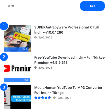
A
r
a
m
a
SUPERAntiSpyware Professional X Full
:
İndir – v10.0.1286
15/03/2026
9.2
Free YouTube Download İndir – Full Türkçe
Premium v4.5.9.313
15/03/2026
9.6
MediaHuman YouTube To MP3 Converter
Full İndir – Türkçe
15/03/2026