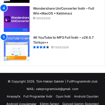
Wondershare UniConverter İndir – Full
Win+MacOS + Katılımsız
13/03/2026
9.5
4K YouTube to MP3 Full İndir – v26.0.7
Türkçe++
13/03/2026
© Copyright 2026, Tüm Hakları Saklıdır | FullProgramindir.club
MAİL: valeprogramclub@gmail. com
Anasayfa
Full Programlar İndir
Oyun İndir
Android Oyunları
Android Uygulamalar
Eğitim Setleri
Güncell İşletim Sistemleri