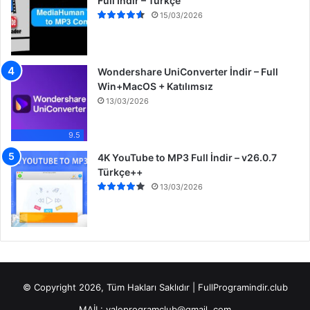
Full İndir – Türkçe
15/03/2026
Wondershare UniConverter İndir – Full
Win+MacOS + Katılımsız
13/03/2026
9.5
4K YouTube to MP3 Full İndir – v26.0.7
Türkçe++
13/03/2026
© Copyright 2026, Tüm Hakları Saklıdır | FullProgramindir.club
MAİL: valeprogramclub@gmail. com