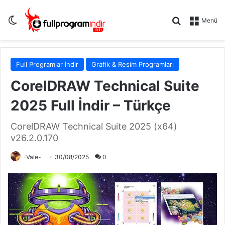
Dış görünümü değiştir
Arama yap .
Menü
Full Programlar İndir
Grafik & Resim Programları
CorelDRAW Technical Suite
2025 Full İndir – Türkçe
CorelDRAW Technical Suite 2025 (x64)
v26.2.0.170
-Vale-
30/08/2025
0