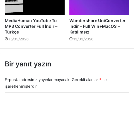
MediaHuman YouTube To
Wondershare UniConverter
MP3 Converter Full İndir –
İndir – Full Win+MacOS +
Türkçe
Katılımsız
15/03/2026
13/03/2026
Bir yanıt yazın
E-posta adresiniz yayınlanmayacak.
Gerekli alanlar
*
ile
işaretlenmişlerdir
Y
o
r
u
m