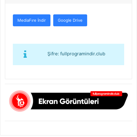
MediaFıre İndir
Google Drive
Şifre: fullprogramindir.club