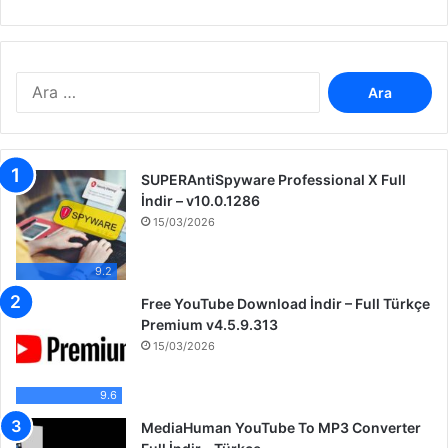
A
r
a
m
a
SUPERAntiSpyware Professional X Full
:
İndir – v10.0.1286
15/03/2026
9.2
Free YouTube Download İndir – Full Türkçe
Premium v4.5.9.313
15/03/2026
9.6
MediaHuman YouTube To MP3 Converter