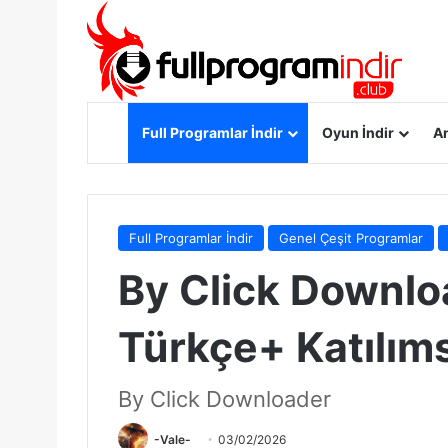
Anasayfa
Full Programlar İndir
Oyun İndir
An
Full Programlar İndir
Genel Çeşit Programlar
By Click Downloa
Türkçe+ Katılım
By Click Downloader
-Vale-
03/02/2026