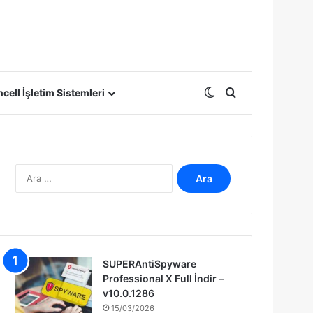
Dış görünümü deği
Arama yap ...
cell İşletim Sistemleri
A
r
a
m
a
:
SUPERAntiSpyware
Professional X Full İndir –
v10.0.1286
15/03/2026