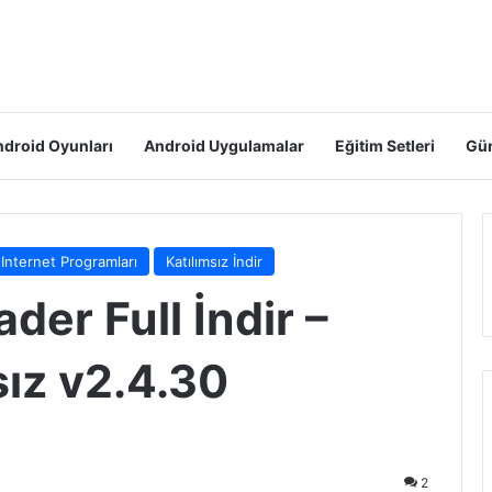
droid Oyunları
Android Uygulamalar
Eğitim Setleri
Gün
Internet Programları
Katılımsız İndir
der Full İndir –
sız v2.4.30
2