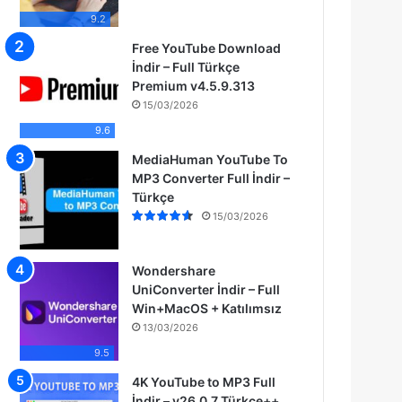
9.2
Free YouTube Download
İndir – Full Türkçe
Premium v4.5.9.313
15/03/2026
9.6
MediaHuman YouTube To
MP3 Converter Full İndir –
Türkçe
15/03/2026
Wondershare
UniConverter İndir – Full
Win+MacOS + Katılımsız
13/03/2026
9.5
4K YouTube to MP3 Full
İndir – v26.0.7 Türkçe++