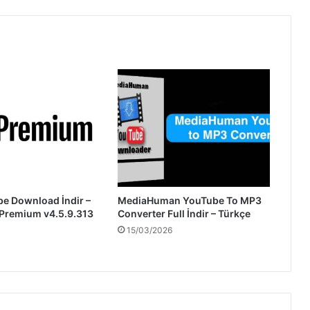
be Download İndir –
MediaHuman YouTube To MP3
 Premium v4.5.9.313
Converter Full İndir – Türkçe
15/03/2026