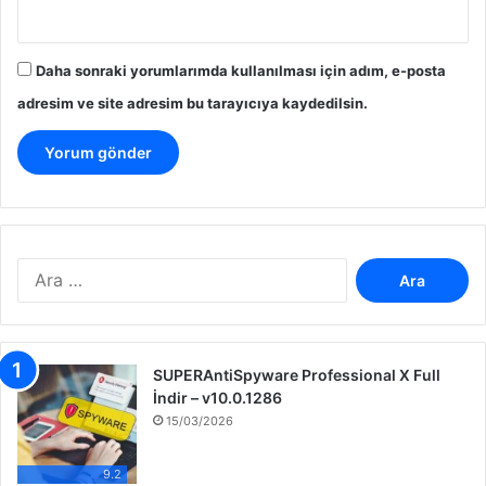
Daha sonraki yorumlarımda kullanılması için adım, e-posta
adresim ve site adresim bu tarayıcıya kaydedilsin.
A
r
a
m
a
SUPERAntiSpyware Professional X Full
:
İndir – v10.0.1286
15/03/2026
9.2