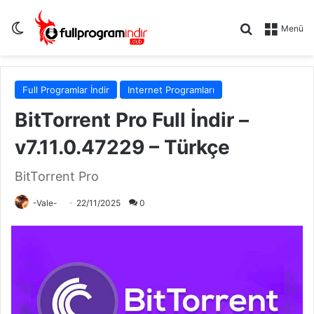
Dış görünümü değiştir
Arama yap .
Menü
Full Programlar İndir
Internet Programları
BitTorrent Pro Full İndir –
v7.11.0.47229 – Türkçe
BitTorrent Pro
-Vale-
22/11/2025
0