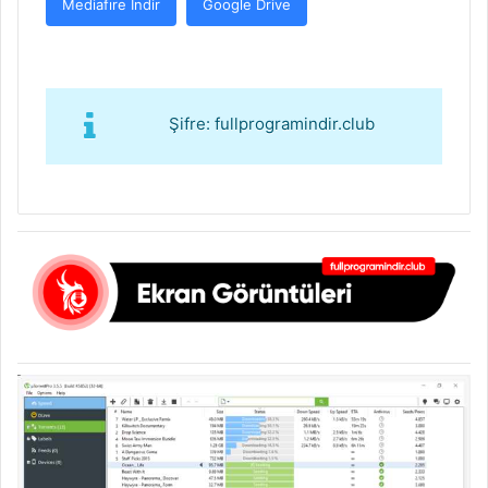
Mediafıre İndir
Google Drive
Şifre: fullprogramindir.club