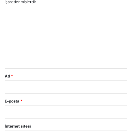
işaretlenmişlerdir
Y
o
r
u
m
*
Ad
*
E-posta
*
İnternet sitesi