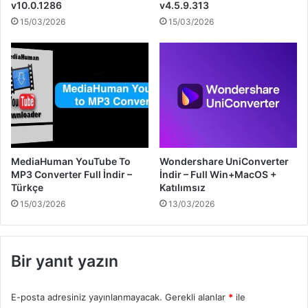
v10.0.1286
v4.5.9.313
15/03/2026
15/03/2026
MediaHuman YouTube To
Wondershare UniConverter
MP3 Converter Full İndir –
İndir – Full Win+MacOS +
Türkçe
Katılımsız
15/03/2026
13/03/2026
Bir yanıt yazın
E-posta adresiniz yayınlanmayacak.
Gerekli alanlar
*
ile