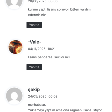
28/06/2025, 08:06
d
kurum yaptı lisans soruyor lütfen yardım
i
edermisiniz
k
i
Yanıtla
:
d
-Vale-
e
04/11/2025, 18:21
d
lisans penceresi seçildi mi?
i
k
Yanıtla
i
:
d
şekip
e
24/05/2025, 06:02
d
merhabalar.
i
Yüklemeyi yaptım ama ona rağmen lisans istiyor.
k