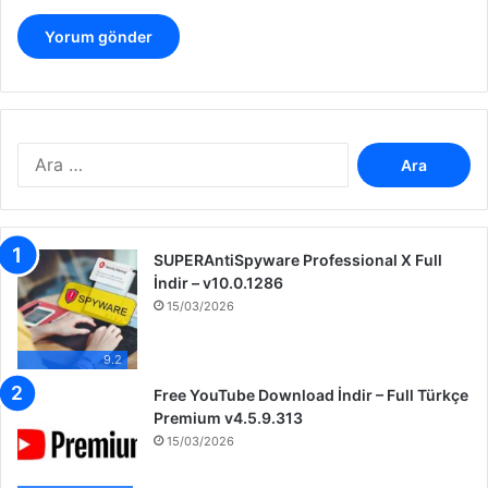
A
r
a
m
a
SUPERAntiSpyware Professional X Full
:
İndir – v10.0.1286
15/03/2026
9.2
Free YouTube Download İndir – Full Türkçe
Premium v4.5.9.313
15/03/2026