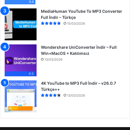
9.6
MediaHuman YouTube To MP3 Converter
Full İndir – Türkçe
15/03/2026
Wondershare UniConverter İndir – Full
Win+MacOS + Katılımsız
13/03/2026
9.5
4K YouTube to MP3 Full İndir – v26.0.7
Türkçe++
13/03/2026