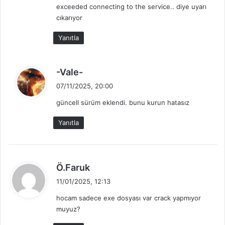
exceeded connecting to the service.. diye uyarı
cıkarıyor
Yanıtla
d
-Vale-
e
07/11/2025, 20:00
d
güncell sürüm eklendi. bunu kurun hatasız
i
k
Yanıtla
i
:
d
Ö.Faruk
e
11/01/2025, 12:13
d
hocam sadece exe dosyası var crack yapmıyor
i
muyuz?
k
i