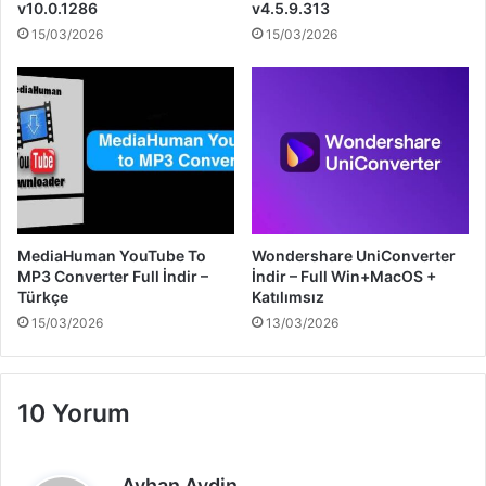
v10.0.1286
v4.5.9.313
15/03/2026
15/03/2026
MediaHuman YouTube To
Wondershare UniConverter
MP3 Converter Full İndir –
İndir – Full Win+MacOS +
Türkçe
Katılımsız
15/03/2026
13/03/2026
10 Yorum
d
Ayhan Aydin