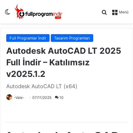
Dış görünümü değiştir
Arama yap .
Menü
Full Programlar İndir
Tasarım Programları
Autodesk AutoCAD LT 2025
Full İndir – Katılımsız
v2025.1.2
Autodesk AutoCAD LT (x64)
-Vale-
07/11/2025
10