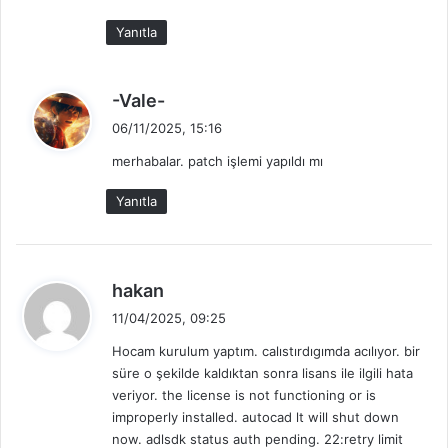
i
Yanıtla
:
d
-Vale-
e
06/11/2025, 15:16
d
merhabalar. patch işlemi yapıldı mı
i
k
Yanıtla
i
:
d
hakan
e
11/04/2025, 09:25
d
Hocam kurulum yaptım. calıstırdıgımda acılıyor. bir
i
süre o şekilde kaldıktan sonra lisans ile ilgili hata
k
veriyor. the license is not functioning or is
i
improperly installed. autocad lt will shut down
:
now. adlsdk status auth pending. 22:retry limit