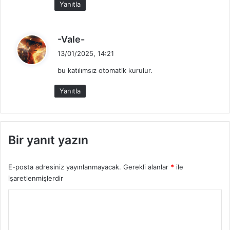
Yanıtla
:
d
-Vale-
e
13/01/2025, 14:21
d
bu katılımsız otomatik kurulur.
i
k
Yanıtla
i
:
Bir yanıt yazın
E-posta adresiniz yayınlanmayacak.
Gerekli alanlar
*
ile
işaretlenmişlerdir
Y
o
r