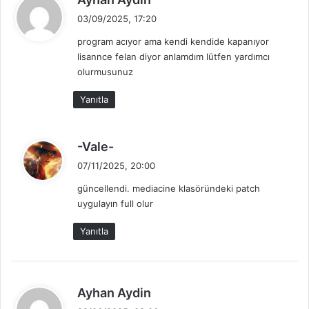
e
03/09/2025, 17:20
d
program acıyor ama kendi kendide kapanıyor
i
lisannce felan diyor anlamdım lütfen yardımcı
k
olurmusunuz
i
:
Yanıtla
d
-Vale-
e
07/11/2025, 20:00
d
güncellendi. mediacine klasöründeki patch
i
uygulayın full olur
k
i
Yanıtla
:
d
Ayhan Aydin
e