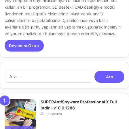
veya depreme dayanıklı olmayan binaların tespit testlerinde
kullanılan bir programdır. 3D destekli CAD özelliğiyle modül
üzerinden renkli grafik çizimlerinizi oluşturarak analiz
çalışmalarınızı başlatabilirsiniz. Çizimleri ince veya kalın
ayarlarla değiştirin, yapıların alt yapılarını oluşturarak inceleyin
ve yorum analizlerde bulunmaya devam ederek iş akışınızı…
Devamını Oku »
A
r
a
m
a
SUPERAntiSpyware Professional X Full
:
İndir – v10.0.1286
15/03/2026
9.2