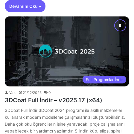
Devamını Oku »
Full Programlar İndir
Vale
21/12/2025
0
3DCoat Full İndir – v2025.17 (x64)
3DCoat Full İndir 3DCoat 2024 programı ile akıllı malzemeler
kullanarak modern modelleme çalışmalarınızı oluşturabilirsiniz.
Daha çok oku öğrencilerin işine yarayacak, proje çalışmalarını
yapabilecek bir yardımcı yazılımdır. Silindir, küp, elips, spiral