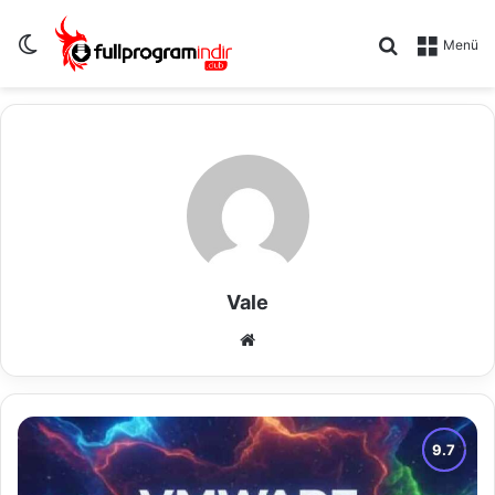
Dış görünümü değiştir
Arama yap .
Menü
Vale
We
b
sit
esi