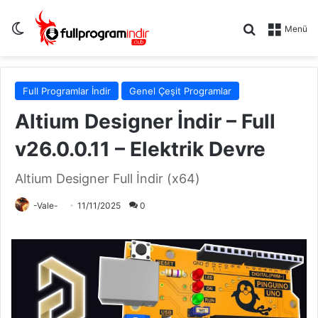
Dış görünümü değiştir
Arama yap .
Menü
Full Programlar İndir
Genel Çeşit Programlar
Altium Designer İndir – Full
v26.0.0.11 – Elektrik Devre
Altium Designer Full İndir (x64)
-Vale-
11/11/2025
0