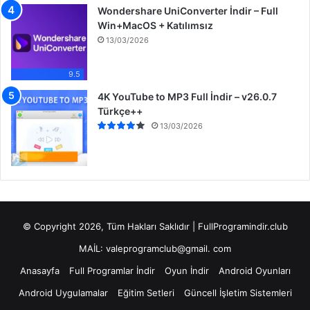
Wondershare UniConverter İndir – Full
Win+MacOS + Katılımsız
13/03/2026
9.5
4K YouTube to MP3 Full İndir – v26.0.7
Türkçe++
13/03/2026
© Copyright 2026, Tüm Hakları Saklıdır | FullProgramindir.club
MAİL: valeprogramclub@gmail. com
Anasayfa
Full Programlar İndir
Oyun İndir
Android Oyunları
Android Uygulamalar
Eğitim Setleri
Güncell İşletim Sistemleri