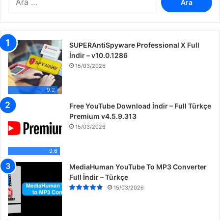
r
a
m
a
SUPERAntiSpyware Professional X Full
:
İndir – v10.0.1286
15/03/2026
9.2
Free YouTube Download İndir – Full Türkçe
Premium v4.5.9.313
15/03/2026
9.6
MediaHuman YouTube To MP3 Converter
Full İndir – Türkçe
15/03/2026