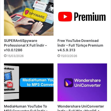
SUPERAntiSpyware
Free YouTube Download
Professional X Full İndir –
İndir – Full Türkçe Premium
v10.0.1286
v4.5.9.313
15/03/2026
15/03/2026
MediaHuman YouTube To
Wondershare UniConverter
MP3 Converter Full İndir –
İndir – Full Win+MacOS +