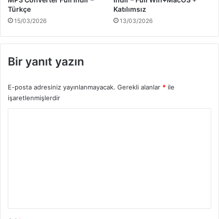
Türkçe
Katılımsız
15/03/2026
13/03/2026
Bir yanıt yazın
E-posta adresiniz yayınlanmayacak.
Gerekli alanlar
*
ile
işaretlenmişlerdir
Y
o
r
u
m
*