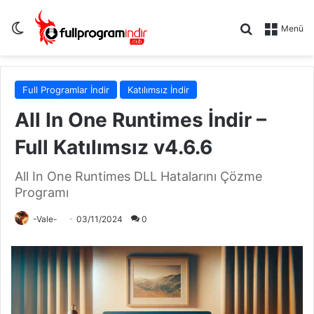
Dış görünümü değiştir
Arama yap .
Menü
Full Programlar İndir
Katılımsız İndir
All In One Runtimes İndir –
Full Katılımsız v4.6.6
All In One Runtimes DLL Hatalarını Çözme
Programı
-Vale-
03/11/2024
0