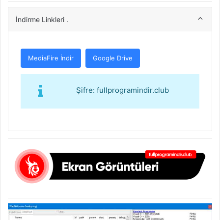
İndirme Linkleri .
MediaFire İndir
Google Drive
Şifre: fullprogramindir.club