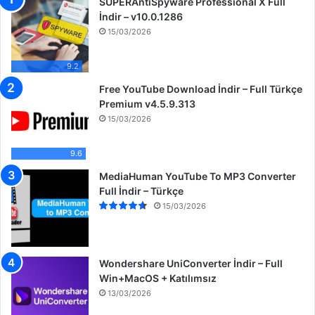
SUPERAntiSpyware Professional X Full
:
İndir – v10.0.1286
15/03/2026
9.2
Free YouTube Download İndir – Full Türkçe
Premium v4.5.9.313
15/03/2026
9.6
MediaHuman YouTube To MP3 Converter
Full İndir – Türkçe
15/03/2026
Wondershare UniConverter İndir – Full
Win+MacOS + Katılımsız
13/03/2026