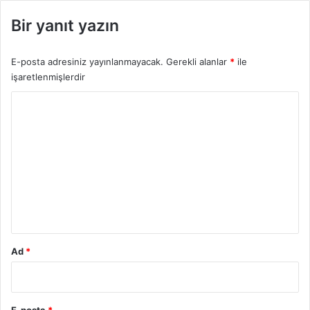
Bir yanıt yazın
E-posta adresiniz yayınlanmayacak.
Gerekli alanlar
*
ile
işaretlenmişlerdir
Y
o
r
u
m
*
Ad
*