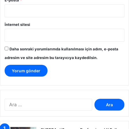
E-posta
*
İnternet sitesi
Daha sonraki yorumlarımda kullanılması için adım, e-posta
adresim ve site adresim bu tarayıcıya kaydedilsin.
A
r
a
m
a