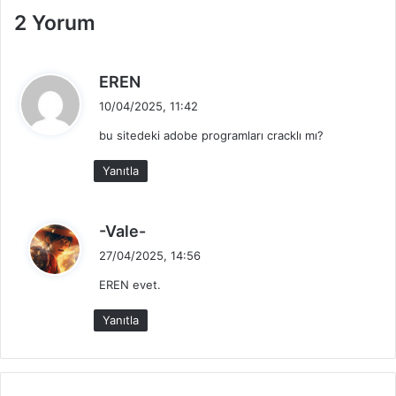
2 Yorum
d
EREN
e
10/04/2025, 11:42
d
bu sitedeki adobe programları cracklı mı?
i
k
Yanıtla
i
:
d
-Vale-
e
27/04/2025, 14:56
d
EREN evet.
i
k
Yanıtla
i
: