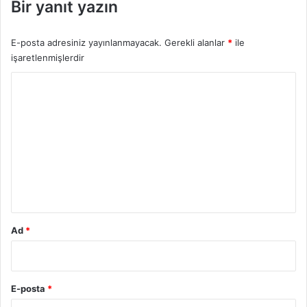
Bir yanıt yazın
E-posta adresiniz yayınlanmayacak.
Gerekli alanlar
*
ile
işaretlenmişlerdir
Y
o
r
u
m
*
Ad
*
E-posta
*