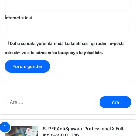
İnternet sitesi
Daha sonraki yorumlarımda kullanılması için adım, e-posta
adresim ve site adresim bu tarayıcıya kaydedilsin.
A
r
a
m
a
SUPERAntiSpyware Professional X Full
:
İndir – v10.0.1286