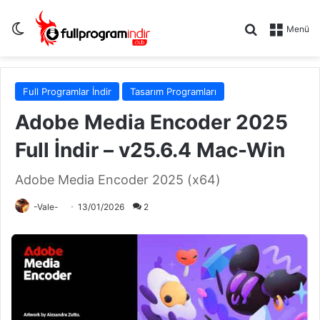
Dış görünümü değiştir
Arama yap .
Menü
Full Programlar İndir
Tasarım Programları
Adobe Media Encoder 2025
Full İndir – v25.6.4 Mac-Win
Adobe Media Encoder 2025 (x64)
-Vale-
13/01/2026
2