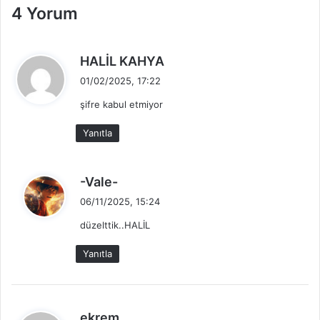
4 Yorum
d
HALİL KAHYA
e
01/02/2025, 17:22
d
şifre kabul etmiyor
i
k
Yanıtla
i
:
d
-Vale-
e
06/11/2025, 15:24
d
düzelttik..HALİL
i
k
Yanıtla
i
:
d
ekrem