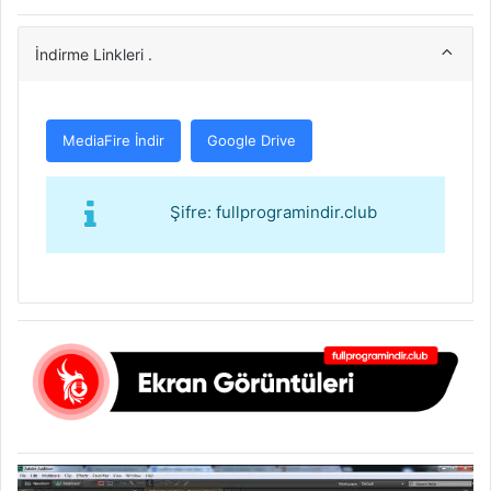
İndirme Linkleri .
MediaFire İndir
Google Drive
Şifre: fullprogramindir.club