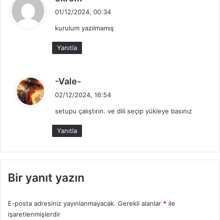
e
01/12/2024, 00:34
d
kurulum yazılmamış
i
k
Yanıtla
i
:
d
-Vale-
e
02/12/2024, 16:54
d
setupu çalıştırın. ve dili seçip yükleye basınız
i
k
Yanıtla
i
:
Bir yanıt yazın
E-posta adresiniz yayınlanmayacak.
Gerekli alanlar
*
ile
işaretlenmişlerdir