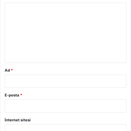
Y
o
r
u
m
*
Ad
*
E-posta
*
İnternet sitesi