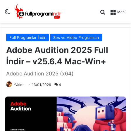
Dış görünümü değiştir
Arama yap .
Menü
Full Programlar İndir
Ses ve Video Programları
Adobe Audition 2025 Full
İndir – v25.6.4 Mac-Win+
Adobe Audition 2025 (x64)
-Vale-
13/01/2026
4