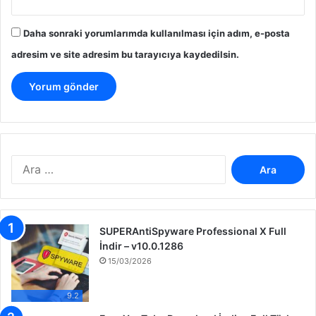
Daha sonraki yorumlarımda kullanılması için adım, e-posta
adresim ve site adresim bu tarayıcıya kaydedilsin.
A
r
a
m
a
SUPERAntiSpyware Professional X Full
:
İndir – v10.0.1286
15/03/2026
9.2