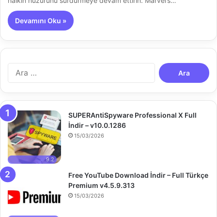
halkın huzurunu sürdürmeye devam ettirin. Marvel’s…
Devamını Oku »
A
r
a
m
a
SUPERAntiSpyware Professional X Full
:
İndir – v10.0.1286
15/03/2026
9.2
Free YouTube Download İndir – Full Türkçe
Premium v4.5.9.313
15/03/2026