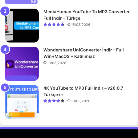
9.6
MediaHuman YouTube To MP3 Converter
Full İndir – Türkçe
15/03/2026
Wondershare UniConverter İndir – Full
Win+MacOS + Katılımsız
13/03/2026
9.5
4K YouTube to MP3 Full İndir – v26.0.7
Türkçe++
13/03/2026